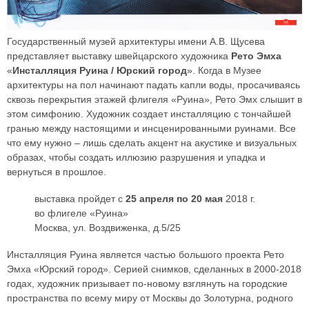
Государственный музей архитектуры имени А.В. Щусева
представляет выставку швейцарского художника
Рето Эмха
«
Инсталляция Руина / Юрский город
». Когда в Музее
архитектуры на пол начинают падать капли воды, просачиваясь
сквозь перекрытия этажей флигеля «Руина», Рето Эмх слышит в
этом симфонию. Художник создает инсталляцию с тончайшей
гранью между настоящими и инсценированными руинами. Все
что ему нужно – лишь сделать акцент на акустике и визуальных
образах, чтобы создать иллюзию разрушения и упадка и
вернуться в прошлое.
выставка пройдет с
25 апреля по 20 мая
2018 г.
во флигеле «Руина»
Москва, ул. Воздвиженка, д.5/25
Инсталляция Руина является частью большого проекта Рето
Эмха «Юрский город». Серией снимков, сделанных в 2000-2018
годах, художник призывает по-новому взглянуть на городские
пространства по всему миру от Москвы до Золотурна, родного