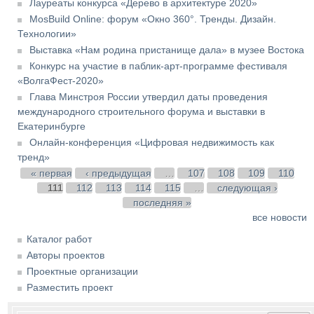
Лауреаты конкурса «Дерево в архитектуре 2020»
MosBuild Online: форум «Окно 360°. Тренды. Дизайн.
Технологии»
Выставка «Нам родина пристанище дала» в музее Востока
Конкурс на участие в паблик-арт-программе фестиваля
«ВолгаФест-2020»
Глава Минстроя России утвердил даты проведения
международного строительного форума и выставки в
Екатеринбурге
Онлайн-конференция «Цифровая недвижимость как
тренд»
Страницы
« первая
‹ предыдущая
…
107
108
109
110
111
112
113
114
115
…
следующая ›
последняя »
все новости
Каталог работ
Авторы проектов
Проектные организации
Разместить проект