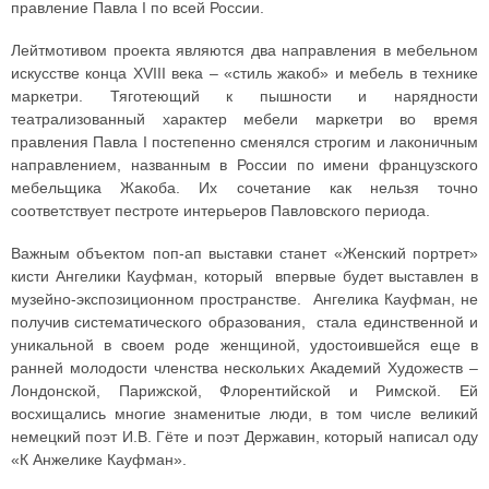
правление Павла I по всей России.
Лейтмотивом проекта являются два направления в мебельном
искусстве конца XVIII века – «стиль жакоб» и мебель в технике
маркетри. Тяготеющий к пышности и нарядности
театрализованный характер мебели маркетри во время
правления Павла I постепенно сменялся строгим и лаконичным
направлением, названным в России по имени французского
мебельщика Жакоба. Их сочетание как нельзя точно
соответствует пестроте интерьеров Павловского периода.
Важным объектом поп-ап выставки станет «Женский портрет»
кисти Ангелики Кауфман, который впервые будет выставлен в
музейно-экспозиционном пространстве. Ангелика Кауфман, не
получив систематического образования, стала единственной и
уникальной в своем роде женщиной, удостоившейся еще в
ранней молодости членства нескольких Академий Художеств –
Лондонской, Парижской, Флорентийской и Римской. Ей
восхищались многие знаменитые люди, в том числе великий
немецкий поэт И.В. Гёте и поэт Державин, который написал оду
«К Анжелике Кауфман».