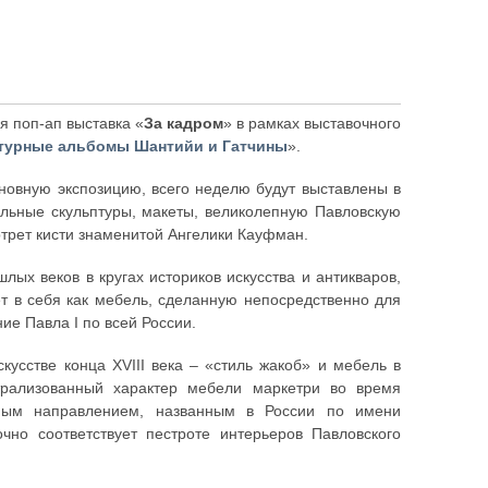
я поп-ап выставка «
За кадром
» в рамках выставочного
ктурные альбомы Шантийи и Гатчины
».
новную экспозицию, всего неделю будут выставлены в
кальные скульптуры, макеты, великолепную Павловскую
ртрет кисти знаменитой Ангелики Кауфман.
ых веков в кругах историков искусства и антикваров,
т в себя как мебель, сделанную непосредственно для
ние Павла I по всей России.
усстве конца XVIII века – «стиль жакоб» и мебель в
трализованный характер мебели маркетри во время
чным направлением, названным в России по имени
чно соответствует пестроте интерьеров Павловского