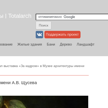
 | Totalarch
рование
Жилые здания
Бани
Дерево
Ландшафт
п выставка «За кадром» в Музее архитектуры имени
имени А.В. Щусева