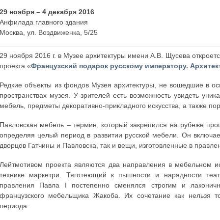
29 ноября – 4 декабря 2016
Анфилада главного здания
Москва, ул. Воздвиженка, 5/25
29 ноября 2016 г. в Музее архитектуры имени А.В. Щусева откроетс
проекта «
Французский подарок русскому императору. Архите
Редкие объекты из фондов Музея архитектуры, не вошедшие в ос
пространствах музея. У зрителей есть возможность увидеть уни
мебель, предметы декоративно-прикладного искусства, а также по
Павловская мебель – термин, который закрепился на рубеже прошл
определяя целый период в развитии русской мебели. Он включае
дворцов Гатчины и Павловска, так и вещи, изготовленные в правле
Лейтмотивом проекта являются два направления в мебельном иск
технике маркетри. Тяготеющий к пышности и нарядности теа
правления Павла I постепенно сменялся строгим и лакони
французского мебельщика Жакоба. Их сочетание как нельзя то
периода.