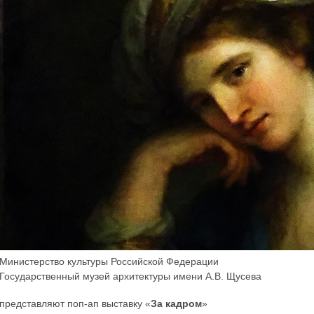
Министерство культуры Российской Федерации
Государственный музей архитектуры имени А.В. Щусева
представляют поп-ап выставку «
За кадром
»