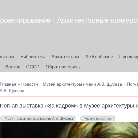
роектирование | Архитектурные конкурсы
Авторы
Библиотека
Архитекторы
Ле Корбюзье
Проекти
Восток
СССР
Обратная связь
Вы здесь
Главная
»
Новости
»
Музей архитектуры имени А.В. Щусева
» Поп-а
А.В. Щусева
Поп-ап выставка «За кадром» в Музее архитектуры 
Музей архитектуры имени А.В. Щусева
Архив новостей