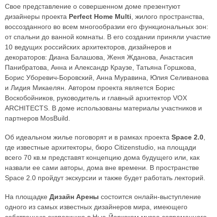
Свое представление о совершенном доме презентуют
дизайнеры проекта
Perfect Home Multi
, жилого пространства,
воссозданного во всем многообразии его функциональных зон:
от спальни до ванной комнаты. В его создании приняли участие
10 ведущих российских архитекторов, дизайнеров и
декораторов: Диана Балашова, Женя Жданова, Анастасия
Панибратова, Анна и Александр Краузе, Татьяна Горшкова,
Борис Уборевич-Боровский, Анна Муравина, Юлия Селиванова
и Лидия Микаелян. Автором проекта является Борис
Воскобойников, руководитель и главный архитектор VOX
ARCHITECTS. В доме использованы материалы участников и
партнеров MosBuild.
Об идеальном жилье поговорят и в рамках проекта
Space 2.0
,
где известные архитекторы, бюро Citizenstudio, на площади
всего 70 кв.м представят концепцию дома будущего или, как
назвали ее сами авторы, дома вне времени. В пространстве
Space 2.0 пройдут экскурсии и также будет работать лекторий.
На площадке
Дизайн Арены
состоится онлайн-выступление
одного из самых известных дизайнеров мира, имеющего