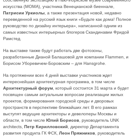
собственную экспозицию в Нью-Йоркском музее современного
искусства (MOMA), участника Венецианской биеннале,
Патрисии Уркиолы
, а также презентация новой, недавно
переведенной на русский язык книги «Будьте как дома! Полное
руководство по дизайну интерьера», написанной одним из
самых известных интерьерных блогеров Скандинавии Фридой
Рамстед.
На выставке также будут работать две фотозоны,
разработанные Дианой Балашовой для компании Flammen, и
Борисом Уборевичем-Боровским – для Hansgrohe.
На протяжении всех 4 дней выставки участников ждет
интереснейшая архитектурная программа, в том числе
Архитектурный форум
, который состоится 31 марта и будет
посвящен самым актуальным вопросам реализации жилых
проектов, формирования городской среды и дворовых
пространств в перспективе ближайших лет. В его рамках
выступят ведущие архитекторы и девелоперы Москвы и
области, в том числе
Юлий Борисов
, руководитель UNK
architects,
Петр Кирилловский
, директор Департамента
развития продукта ГК ФСК,
Леон Пряжников
, руководитель