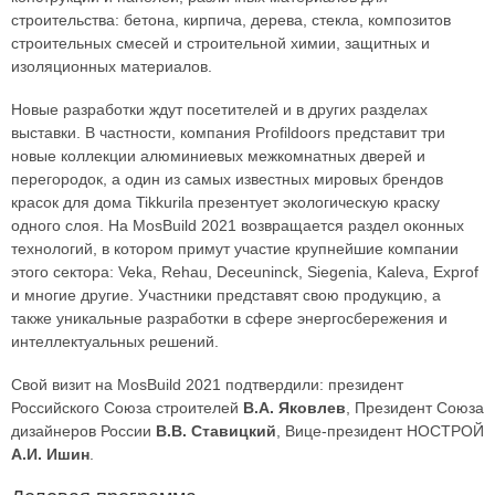
строительства: бетона, кирпича, дерева, стекла, композитов
строительных смесей и строительной химии, защитных и
изоляционных материалов.
Новые разработки ждут посетителей и в других разделах
выставки. В частности, компания Profildoors представит три
новые коллекции алюминиевых межкомнатных дверей и
перегородок, а один из самых известных мировых брендов
красок для дома Tikkurila презентует экологическую краску
одного слоя. На MosBuild 2021 возвращается раздел оконных
технологий, в котором примут участие крупнейшие компании
этого сектора: Veka, Rehau, Deceuninck, Siegenia, Kaleva, Exprof
и многие другие. Участники представят свою продукцию, а
также уникальные разработки в сфере энергосбережения и
интеллектуальных решений.
Свой визит на MosBuild 2021 подтвердили: президент
Российского Союза строителей
В.А. Яковлев
, Президент Союза
дизайнеров России
В.В. Ставицкий
, Вице-президент НОСТРОЙ
А.И. Ишин
.