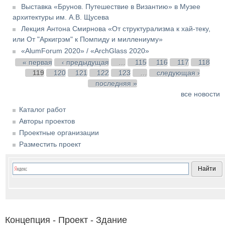
Выставка «Брунов. Путешествие в Византию» в Музее
архитектуры им. А.В. Щусева
Лекция Антона Смирнова «От структурализма к хай-теку,
или От "Аркигрэм" к Помпиду и миллениуму»
«AlumForum 2020» / «ArchGlass 2020»
Страницы
« первая
‹ предыдущая
…
115
116
117
118
119
120
121
122
123
…
следующая ›
последняя »
все новости
Каталог работ
Авторы проектов
Проектные организации
Разместить проект
Концепция - Проект - Здание