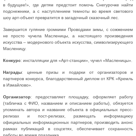
в будущее!», где детям предстоит помочь Снегурочке найти
подснежники, а с наступлением темноты во время светового
шоу арт-объект превратится в загадочный сказочный лес.
Завершится гуляние громкими Проводами зимы, с сожжением
не просто чучела Масленицы, а настоящего произведения
искусства – модернового объекта искусства, символизирующего
Масленицу.
Конкурс
: инсталляции для «Арт-станции», чучел «Масленицы».
Награды
: ценные призы и подарки от организаторов и
партнеров конкурса, благодарственный диплом от КРК «Кремль
в Измайлово».
Организатор
: предоставляет площадку, оформляет работу
(табличка с ФИО, названием и описанием работы), обязуется
упоминать автора и название объекта в официальных пресс-
релизах и пост-релизах, размещать информациюу
официальных информационных партнеров, производить анонс
рамках публикаций в соцсетях, обеспечивает сохранность
работы во время праздника.