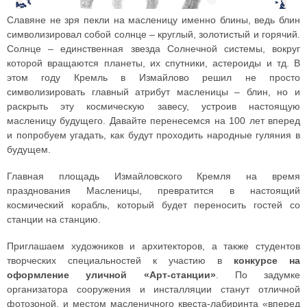
Славяне не зря пекли на масленицу именно блины, ведь блин
символизировал собой солнце – круглый, золотистый и горячий.
Солнце – единственная звезда Солнечной системы, вокруг
которой вращаются планеты, их спутники, астероиды и тд. В
этом году Кремль в Измайлово решил не просто
символизировать главный атрибут масленицы – блин, но и
раскрыть эту космическую завесу, устроив настоящую
масленицу будущего. Давайте перенесемся на 100 лет вперед
и попробуем угадать, как будут проходить народные гуляния в
будущем.
Главная площадь Измайловского Кремля на время
празднования Масленицы, превратится в настоящий
космический корабль, который будет переносить гостей со
станции на станцию.
Приглашаем художников и архитекторов, а также студентов
творческих специальностей к участию в
конкурсе на
оформление уличной «Арт-станции»
. По задумке
организатора сооружения и инсталляции станут отличной
фотозоной, и местом масленичного квеста-лабиринта «вперед