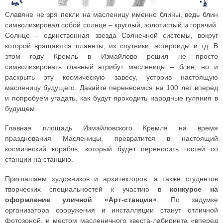
Славяне не зря пекли на масленицу именно блины, ведь блин
символизировал собой солнце – круглый, золотистый и горячий.
Солнце – единственная звезда Солнечной системы, вокруг
которой вращаются планеты, их спутники, астероиды и тд. В
этом году Кремль в Измайлово решил не просто
символизировать главный атрибут масленицы – блин, но и
раскрыть эту космическую завесу, устроив настоящую
масленицу будущего. Давайте перенесемся на 100 лет вперед
и попробуем угадать, как будут проходить народные гуляния в
будущем.
Главная площадь Измайловского Кремля на время
празднования Масленицы, превратится в настоящий
космический корабль, который будет переносить гостей со
станции на станцию.
Приглашаем художников и архитекторов, а также студентов
творческих специальностей к участию в
конкурсе на
оформление уличной «Арт-станции»
. По задумке
организатора сооружения и инсталляции станут отличной
фотозоной, и местом масленичного квеста-лабиринта «вперед