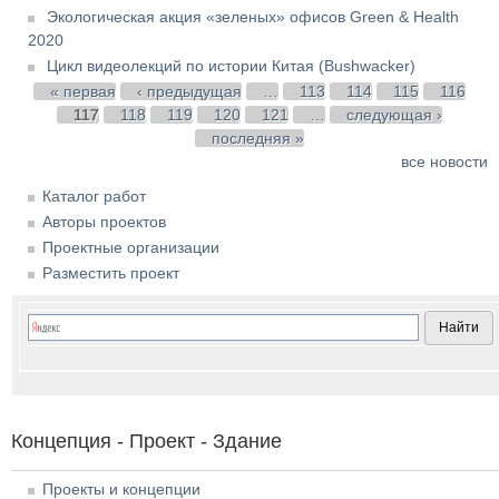
Экологическая акция «зеленых» офисов Green & Health
2020
Цикл видеолекций по истории Китая (Bushwacker)
Страницы
« первая
‹ предыдущая
…
113
114
115
116
117
118
119
120
121
…
следующая ›
последняя »
все новости
Каталог работ
Авторы проектов
Проектные организации
Разместить проект
Концепция - Проект - Здание
Проекты и концепции