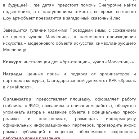
в будущее!», где детям предстоит помочь Снегурочке найти
подснежники, а с наступлением темноты во время светового
шоу арт-объект превратится в загадочный сказочный лес.
Завершится гуляние громкими Проводами зимы, с сожжением
не просто чучела Масленицы, а настоящего произведения
искусства – модернового объекта искусства, символизирующего
Масленицу.
Конкурс
: инсталляции для «Арт-станции», чучел «Масленицы».
Награды
: ценные призы и подарки от организаторов и
партнеров конкурса, благодарственный диплом от КРК «Кремль
в Измайлово».
Организатор
: предоставляет площадку, оформляет работу
(табличка с ФИО, названием и описанием работы), обязуется
упоминать автора и название объекта в официальных пресс-
релизах и пост-релизах, размещать информациюу
официальных информационных партнеров, производить анонс
рамках публикаций в соцсетях, обеспечивает сохранность
работы во время праздника.