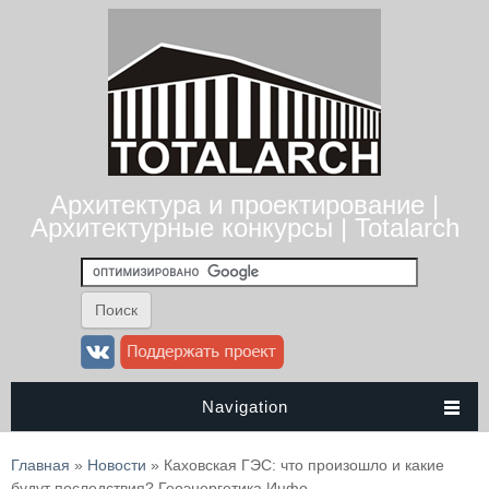
Архитектура и проектирование |
Архитектурные конкурсы | Totalarch
Navigation
Вы здесь
Главная
»
Новости
» Каховская ГЭС: что произошло и какие
будут последствия? Геоэнергетика Инфо