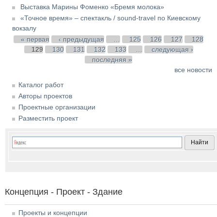
Выставка Марины Фоменко «Бремя молока»
«Точное время» – спектакль / sound-travel по Киевскому
вокзалу
Страницы
« первая
‹ предыдущая
…
125
126
127
128
129
130
131
132
133
…
следующая ›
последняя »
все новости
Каталог работ
Авторы проектов
Проектные организации
Разместить проект
Концепция - Проект - Здание
Проекты и концепции