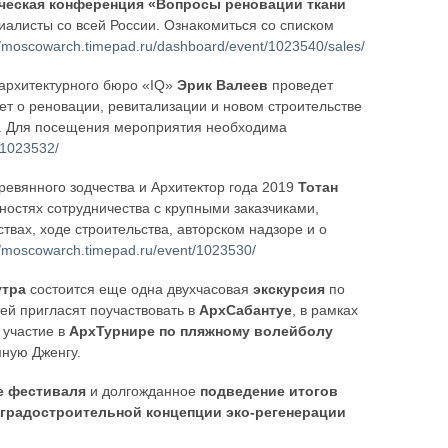
ческая конференция «Вопросы реновации ткани
иалисты со всей России. Ознакомиться со списком
//moscowarch.timepad.ru/dashboard/event/1023540/sales/
 архитектурного бюро «IQ»
Эрик Валеев
проведет
жет о реновации, ревитализации и новом строительстве
о. Для посещения мероприятия необходима
/1023532/
ревянного зодчества и Архитектор года 2019
Тотан
ностях сотрудничества с крупными заказчиками,
вах, ходе строительства, авторском надзоре и о
//moscowarch.timepad.ru/event/1023530/
утра
состоится еще одна двухчасовая
экскурсия
по
й пригласят поучаствовать в
АрхСабантуе
, в рамках
 участие в
АрхТурнире по пляжному волейболу
мную Дженгу.
е фестиваля
и долгожданное
подведение итогов
-градостроительной концепции эко-регенерации