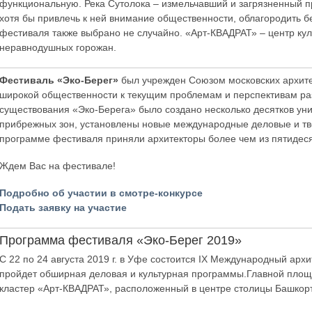
функциональную. Река Сутолока – измельчавший и загрязненный при
хотя бы привлечь к ней внимание общественности, облагородить б
фестиваля также выбрано не случайно. «Арт-КВАДРАТ» – центр кул
неравнодушных горожан.
Фестиваль «Эко-Берег»
был учрежден Союзом московских архите
широкой общественности к текущим проблемам и перспективам ра
существования «Эко-Берега» было создано несколько десятков ун
прибрежных зон, установлены новые международные деловые и тво
программе фестиваля приняли архитекторы более чем из пятидеся
Ждем Вас на фестивале!
Подробно об участии в смотре-конкурсе
Подать заявку на участие
Программа фестиваля «Эко-Берег 2019»
С 22 по 24 августа 2019 г. в Уфе состоится IX Международный арх
пройдет обширная деловая и культурная программы.Главной площа
кластер «Арт-КВАДРАТ», расположенный в центре столицы Башкор