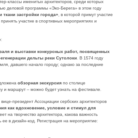
ер-классы именитых архитекторов, среди которых
тью деловой программы «Эко-Берега» в этом году
 ткани застройки города»
, в которой примут участие
 принять участие в спортивных мероприятиях и
:
валя и выставки конкурсных работ, посвященных
регенерации дельты реки Сутолоки
. В 1574 году
мля, давшего начало городу; однако за последние
едложена
обзорная экскурсия
по столице
у и маршрут – можно будет узнать на фестивале.
и вице-президент Ассоциации сербских архитекторов
ия как вдохновение, условие и стимул для
еет на творчество архитектора, какова важность
ь ее в дизайн-код. Регистрация на мероприятие: