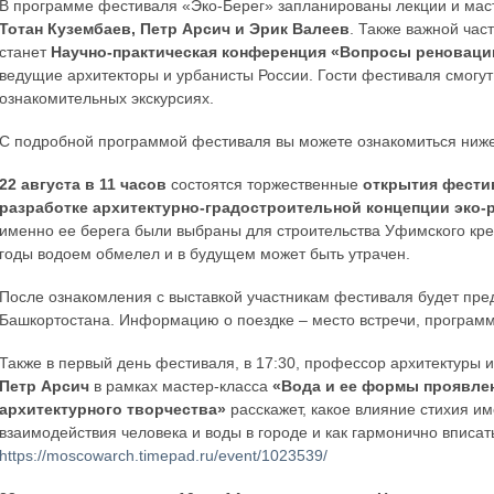
В программе фестиваля «Эко-Берег» запланированы лекции и маст
Тотан Кузембаев, Петр Арсич и Эрик Валеев
. Также важной час
станет
Научно-практическая конференция «Вопросы реновации
ведущие архитекторы и урбанисты России. Гости фестиваля смогут
ознакомительных экскурсиях.
С подробной программой фестиваля вы можете ознакомиться ниже
22 августа в 11 часов
состоятся торжественные
открытия фести
разработке архитектурно-градостроительной концепции эко-
именно ее берега были выбраны для строительства Уфимского кре
годы водоем обмелел и в будущем может быть утрачен.
После ознакомления с выставкой участникам фестиваля будет пр
Башкортостана. Информацию о поездке – место встречи, программ
Также в первый день фестиваля, в 17:30, профессор архитектуры 
Петр Арсич
в рамках мастер-класса
«Вода и ее формы проявлен
архитектурного творчества»
расскажет, какое влияние стихия им
взаимодействия человека и воды в городе и как гармонично вписат
https://moscowarch.timepad.ru/event/1023539/