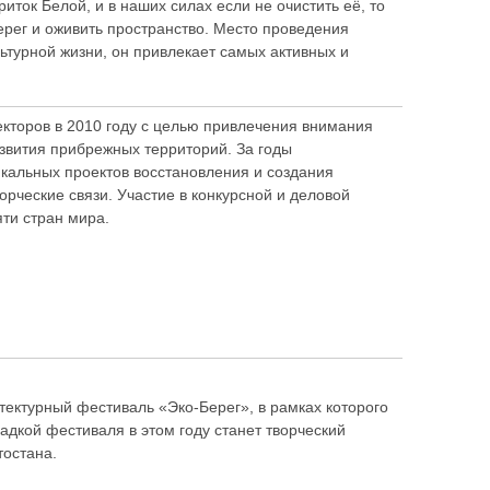
ток Белой, и в наших силах если не очистить её, то
ерег и оживить пространство. Место проведения
ьтурной жизни, он привлекает самых активных и
кторов в 2010 году с целью привлечения внимания
звития прибрежных территорий. За годы
икальных проектов восстановления и создания
рческие связи. Участие в конкурсной и деловой
ти стран мира.
итектурный фестиваль «Эко-Берег», в рамках которого
дкой фестиваля в этом году станет творческий
тостана.