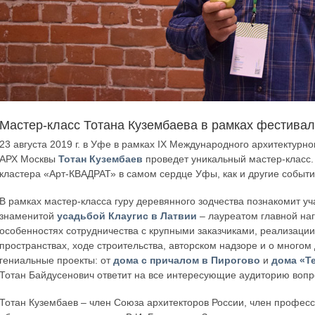
Мастер-класс Тотана Кузембаева в рамках фестивал
23 августа 2019 г. в Уфе в рамках IX Международного архитектурн
АРХ Москвы
Тотан Кузембаев
проведет уникальный мастер-класс.
кластера «Арт-КВАДРАТ» в самом сердце Уфы, как и другие событ
В рамках мастер-класса гуру деревянного зодчества познакомит уч
знаменитой
усадьбой Клаугис в Латвии
– лауреатом главной на
особенностях сотрудничества с крупными заказчиками, реализац
пространствах, ходе строительства, авторском надзоре и о многом 
гениальные проекты: от
дома с причалом в Пирогово
и
дома «Т
Тотан Байдусенович ответит на все интересующие аудиторию вопр
Тотан Кузембаев – член Союза архитекторов России, член професс