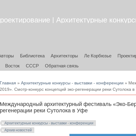
роектирование | Архитектурные конкурсы
Авторы
Библиотека
Архитекторы
Ле Корбюзье
Проекти
Восток
СССР
Обратная связь
Вы здесь
Главная
»
Архитектурные конкурсы - выставки - конференции
» Меж
2019». Смотр-конкурс концепций эко-регенерации реки Сутолока в
Международный архитектурный фестиваль «Эко-Бере
регенерации реки Сутолока в Уфе
Архитектурные конкурсы - выставки - конференции
Архив новостей