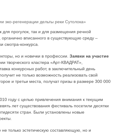
ии эко-регенерации дельты реки Сутолока»
 для прогулок, так и для размещения речной
, органично вписанного в существующую среду –
ки смотра-конкурса.
екторы, но и новички в профессии.
Заявки на участие
рии творческого кластера «Арт-КВАДРАТ»,
авка конкурсных работ, в заключительный день
олучит не только возможность реализовать свой
второе и третьи места, получат призы в размере 300 000
2010 году с целью привлечения внимания к текущим
евять лет существования фестиваль посетили десятки
пятидесяти стран. Были установлены новые
оекты.
е не только эстетическую составляющую, но и