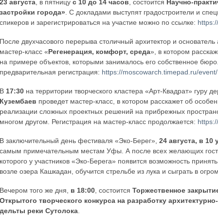
23 августа
, в пятницу
с 10 до 14 часов
, состоится
Научно-практи
застройки города»
. С докладами выступят градостроители и спец
спикеров и зарегистрироваться на участие можно по ссылке:
https:
После двухчасового перерыва столичный архитектор и основатель
мастер-класс «
Регенерация, комфорт, среда
», в котором расска
на примере объектов, которыми занималось его собственное бюр
предварительная регистрация:
https://moscowarch.timepad.ru/event
В
17:30
на территории творческого кластера «Арт-Квадрат» гуру де
Кузембаев
проведет мастер-класс, в котором расскажет об особен
реализации сложных проектных решений на прибрежных пространст
многом другом. Регистрация на мастер-класс продолжается:
https:
В заключительный день фестиваля «Эко-Берег»,
24 августа, в 10 
самым примечательным местам Уфы. А после всех желающих госте
которого у участников «Эко-Берега» появится возможность принять
возле озера Кашкадан, обучится стрельбе из лука и сыграть в огро
Вечером того же дня,
в 18:00
, состоится
Торжественное закрыти
Открытого творческого конкурса на разработку архитектурно
дельты реки Сутолока
.