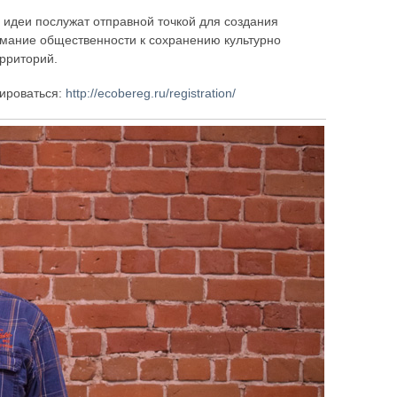
 идеи послужат отправной точкой для создания
имание общественности к сохранению культурно
рриторий.
рироваться:
http://ecobereg.ru/registration/