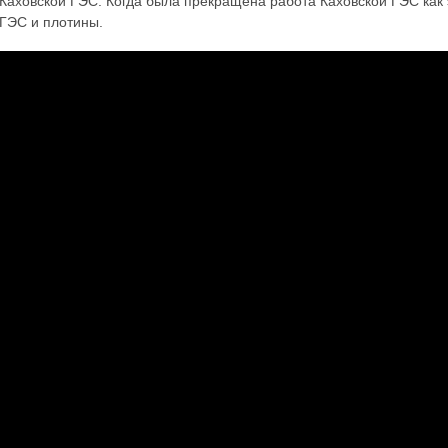
Каховской ГЭС. Когда была прекращена работа Каховской ГЭС как 
ГЭС и плотины.