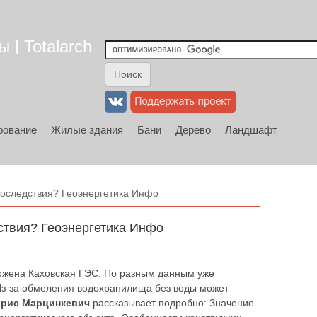
 | Totalarch
рование
Жилые здания
Бани
Дерево
Ландшафт
 последствия? Геоэнергетика Инфо
дствия? Геоэнергетика Инфо
чтожена Каховская ГЭС. По разным данным уже
 Из-за обмеления водохранилища без воды может
рис Марцинкевич
рассказывает подробно: Значение