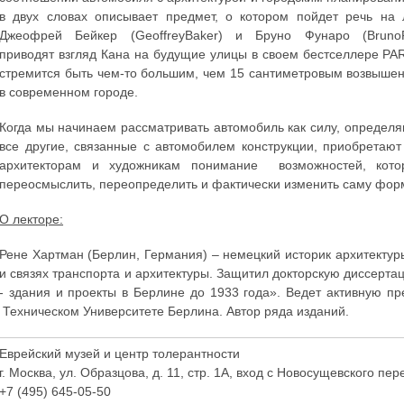
в двух словах описывает предмет, о котором пойдет речь на 
Джеофрей Бейкер (GeoffreyBaker) и Бруно Фунаро (BrunoF
приводят взгляд Кана на будущие улицы в своем бестселлере PA
стремится быть чем-то большим, чем 15 сантиметровым возвыше
в современном городе.
Когда мы начинаем рассматривать автомобиль как силу, определ
все другие, связанные с автомобилем конструкции, приобретаю
архитекторам и художникам понимание возможностей, кото
переосмыслить, переопределить и фактически изменить саму форму
О лекторе:
Рене Хартман (Берлин, Германия) – немецкий историк архитекту
и связях транспорта и архитектуры. Защитил докторскую диссерта
- здания и проекты в Берлине до 1933 года». Ведет активную п
Техническом Университете Берлина. Автор ряда изданий.
Еврейский музей и центр толерантности
г. Москва, ул. Образцова, д. 11, стр. 1А, вход с Новосущевского пер
+7 (495) 645-05-50