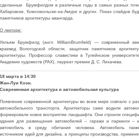
сделанные Брумфилдом в различные годы в самых разных точках
Хабаровске, Комсомольске-на-Амуре и других. Показ слайдов б
памятников архитектуры авангарда.
О лекторе:
Уильям Брумфилд (англ. WilliamBrumfield) — современный аме
краевед Вологодской области, защитник памятников архитект
архитектуры. Профессор славистики в Тулейнском университе
Академии художеств (РАХ), лауреат премии Д. С. Лихачева.
18 марта в 14:30
Жан-Луи Коэн.
Современная архитектура и автомобильная культура
Появление современной архитектуры во всем мире совпало с ра
автомобильного транспорта. Архитекторы сами водили автом
формировали новое восприятие ландшафта. Они строили специф
здания для размещения автомобилей – гаражи и паркинги – 
автомобиль в среду обитания человека. Автомобиль такж
источником идей для дизайна, а принципы производства, примен