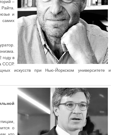
торий –
 Райта.
бюзье и
 самих
уратор.
рнизма.
 году в
а СССР.
щных искусств при Нью-Йоркском университете и
ильной
улицам,
рится о
ем, что