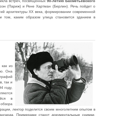
цикла встреч, посвященных
90-летию Бахметьевского
эн (Париж) и Рене Хартман (Берлин). Речь пойдет о
огий архитектуры ХХ века, формировании современной
 и том, каким образом улица становится зданием в
 как из
во. Она
графий
, так и
4 году,
вляются
ейся в
 обзора
врации, лектор поделится своим многолетним опытом в
вангарда. Примерами станут документальные снимки,