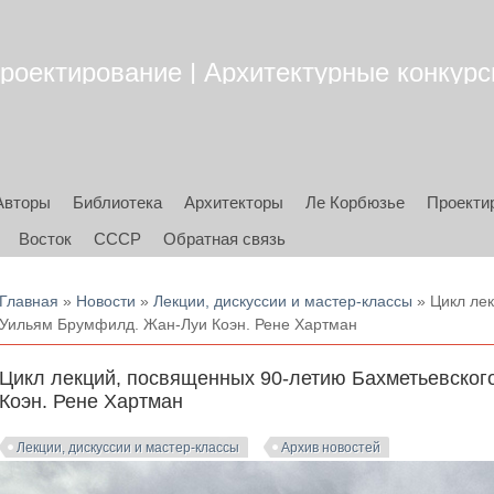
роектирование | Архитектурные конкурсы
Авторы
Библиотека
Архитекторы
Ле Корбюзье
Проекти
Восток
СССР
Обратная связь
Вы здесь
Главная
»
Новости
»
Лекции, дискуссии и мастер-классы
» Цикл лек
Уильям Брумфилд. Жан-Луи Коэн. Рене Хартман
Цикл лекций, посвященных 90-летию Бахметьевског
Коэн. Рене Хартман
Лекции, дискуссии и мастер-классы
Архив новостей