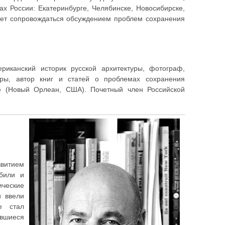
 России: Екатеринбурге, Челябинске, Новосибирске,
удет сопровождаться обсуждением проблем сохранения
риканский историк русской архитектуры, фотограф,
уры, автор книг и статей о проблемах сохранения
те (Новый Орлеан, США). Почетный член Российской
звитием
обили и
ические
и ввели
е стал
явшиеся