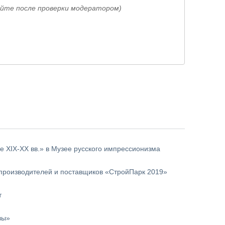
айте после проверки модератором)
же XIX-XX вв.» в Музее русского импрессионизма
 производителей и поставщиков «СтройПарк 2019»
т
вы»