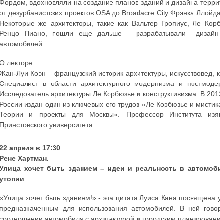
Фордом, вдохновляли на создание планов зданий и дизайна терри
от дезурбанистских проектов OSA до Broadacre City Фрэнка Ллойда
Некоторые же архитекторы, такие как Вальтер Гропиус, Ле Кор
Ренцо Пиано, пошли еще дальше – разрабатывали дизайн
автомобилей.
О лекторе:
Жан-Луи Коэн – французский историк архитектуры, искусствовед, к
Специалист в области архитектурного модернизма и постмоде
Исследователь архитектуры Ле Корбюзье и конструктивизма. В 2012
России издан один из ключевых его трудов «Ле Корбюзье и мистик
Теории и проекты для Москвы». Профессор Института изя
Принстонского университета.
22 апреля в 17:30
Рене Хартман.
Улица хочет быть зданием – идеи и реальность в автомоб
утопии
«Улица хочет быть зданием!» - эта цитата Луиса Кана посвящена 
предназначенным для использования автомобилей. В ней гово
соотношении автомобиля с архитектурой и городским планировани