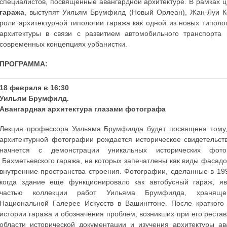
специалистов, посвященные авангардной архитектуре. В рамках 
гаража
, выступят Уильям Брумфилд (Новый Орлеан), Жан-Луи Ко
роли архитектурной типологии гаража как одной из новых типол
архитектуры в связи с развитием автомобильного транспорта
современных концепциях урбанистки.
ПРОГРАММА:
18 февраля в 16:30
Уильям Брумфилд.
Авангардная архитектура глазами фотографа
Лекция профессора Уильяма Брумфилда будет посвящена тому,
архитектурной фотографии рождается историческое свидетельст
начнется с демонстрации уникальных исторических фото
Бахметьевского гаража, на которых запечатлены как виды фасадов
внутренние пространства строения. Фотографии, сделанные в 199
когда здание еще функционировало как автобусный гараж, я
частью коллекции работ Уильяма Брумфилда, хранящ
Национальной Галерее Искусств в Вашингтоне. После краткого
истории гаража и обозначения проблем, возникших при его реста
области исторической документации и изучения архитектуры а