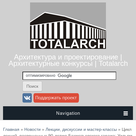
Архитектура и проектирование |
Архитектурные конкурсы | Totalarch
Navigation
Вы здесь
Главная
»
Новости
»
Лекции, дискуссии и мастер-классы
» Цикл
лекций, посвященных 90-летию Бахметьевского гаража: Уильям