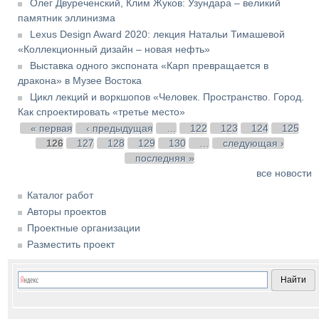
Олег Двуреченский, Клим Жуков: Узундара – великий
памятник эллинизма
Lexus Design Award 2020: лекция Натальи Тимашевой
«Коллекционный дизайн – новая нефть»
Выставка одного экспоната «Карп превращается в
дракона» в Музее Востока
Цикл лекций и воркшопов «Человек. Пространство. Город.
Как спроектировать «третье место»
Страницы
« первая
‹ предыдущая
…
122
123
124
125
126
127
128
129
130
…
следующая ›
последняя »
все новости
Каталог работ
Авторы проектов
Проектные организации
Разместить проект