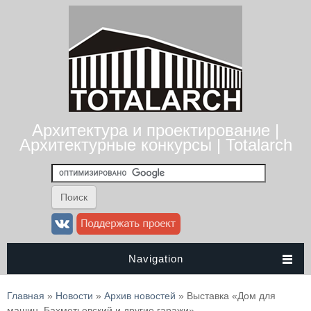
Архитектура и проектирование |
Архитектурные конкурсы | Totalarch
Navigation
Вы здесь
Главная
»
Новости
»
Архив новостей
» Выставка «Дом для
машин. Бахметьевский и другие гаражи»