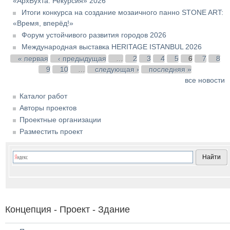
«АрхБухта. Рекурсия» 2026
Итоги конкурса на создание мозаичного панно STONE ART:
«Время, вперёд!»
Форум устойчивого развития городов 2026
Международная выставка HERITAGE ISTANBUL 2026
Страницы
« первая
‹ предыдущая
…
2
3
4
5
6
7
8
9
10
…
следующая ›
последняя »
все новости
Каталог работ
Авторы проектов
Проектные организации
Разместить проект
Концепция - Проект - Здание