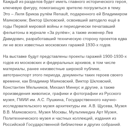
Каждый из разделов будет иметь главного исторического героя,
ключевую фигуру, помогающую зрителю погрузиться в тему.
Это – Лиля Брикза рулём Renault, подаренного ей Владимиром
Маяковским; Виктор Шкловский, освоивший автодело ещё в
годы Первой мировой войны и периодически печатавший
фельетоны в журнале «За рулём»; а также инженер Лев
Давидович, разработавший техническую сторону проектов едва
ли не всех известных московских гаражей 1930-х годов.
На выставке будут представлены проекты гаражей 1900-1930-х
годов из московских и федеральных архивов, в том числе
материалы, ранее неизвестные широкой публике,
автотранспорт этого периода, документы таких героев своего
времени, как Владимир Маяковский, Виктор Шкловский,
Константин Мельников, Михаил Минкус и другие, а также
произведения живописи, графики и фотографии из Русского
музея, ГМИИ им. А.С. Пушкина, Государственного научно-
исследовательского музея архитектуры им. А.В. Щусева, Музея
В.В. Маяковского, Музея Москвы, Мультимедиа Арт Музея,
Политехнического музея и частных коллекций, издания из
Российской Государственной библиотеки и других собраний.