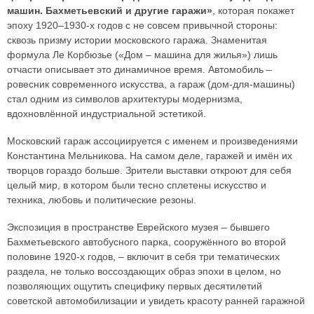
машин. Бахметьевский и другие гаражи»
, которая покажет
эпоху 1920–1930-х годов с не совсем привычной стороны:
сквозь призму истории московского гаража. Знаменитая
формула Ле Корбюзье («Дом – машина для жилья») лишь
отчасти описывает это динамичное время. Автомобиль –
ровесник современного искусства, а гараж (дом-для-машины)
стал одним из символов архитектуры модернизма,
вдохновлённой индустриальной эстетикой.
Московский гараж ассоциируется с именем и произведениями
Константина Мельникова. На самом деле, гаражей и имён их
творцов гораздо больше. Зрители выставки откроют для себя
целый мир, в котором были тесно сплетены искусство и
техника, любовь и политические резоны.
Экспозиция в пространстве Еврейского музея – бывшего
Бахметьевского автобусного парка, сооружённого во второй
половине 1920-х годов, – включит в себя три тематических
раздела, не только воссоздающих образ эпохи в целом, но
позволяющих ощутить специфику первых десятилетий
советской автомобилизации и увидеть красоту ранней гаражной