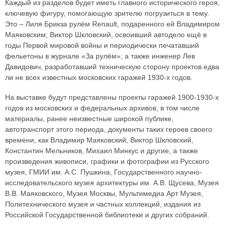
Каждый из разделов будет иметь главного исторического героя,
ключевую фигуру, помогающую зрителю погрузиться в тему.
Это – Лиля Брикза рулём Renault, подаренного ей Владимиром
Маяковским; Виктор Шкловский, освоивший автодело ещё в
годы Первой мировой войны и периодически печатавший
фельетоны в журнале «За рулём»; а также инженер Лев
Давидович, разработавший техническую сторону проектов едва
ли не всех известных московских гаражей 1930-х годов.
На выставке будут представлены проекты гаражей 1900-1930-х
годов из московских и федеральных архивов, в том числе
материалы, ранее неизвестные широкой публике,
автотранспорт этого периода, документы таких героев своего
времени, как Владимир Маяковский, Виктор Шкловский,
Константин Мельников, Михаил Минкус и другие, а также
произведения живописи, графики и фотографии из Русского
музея, ГМИИ им. А.С. Пушкина, Государственного научно-
исследовательского музея архитектуры им. А.В. Щусева, Музея
В.В. Маяковского, Музея Москвы, Мультимедиа Арт Музея,
Политехнического музея и частных коллекций, издания из
Российской Государственной библиотеки и других собраний.