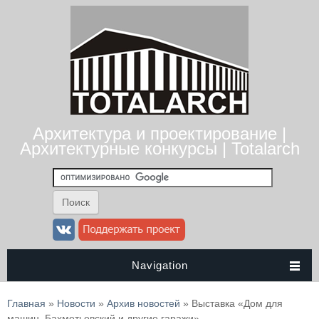
Архитектура и проектирование |
Архитектурные конкурсы | Totalarch
Navigation
Вы здесь
Главная
»
Новости
»
Архив новостей
» Выставка «Дом для
машин. Бахметьевский и другие гаражи»