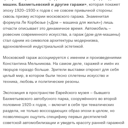
машин. Бахметьевский и другие гаражи»
, которая покажет
эпоху 1920–1930-х годов с не совсем привычной стороны:
сквозь призму истории московского гаража. Знаменитая
формула Ле Корбюзье («Дом – машина для жилья») лишь
отчасти описывает это динамичное время. Автомобиль –
ровесник современного искусства, а гараж (дом-для-машины)
стал одним из символов архитектуры модернизма,
вдохновлённой индустриальной эстетикой.
Московский гараж ассоциируется с именем и произведениями
Константина Мельникова. На самом деле, гаражей и имён их
творцов гораздо больше. Зрители выставки откроют для себя
целый мир, в котором были тесно сплетены искусство и
техника, любовь и политические резоны.
Экспозиция в пространстве Еврейского музея – бывшего
Бахметьевского автобусного парка, сооружённого во второй
половине 1920-х годов, – включит в себя три тематических
раздела, не только воссоздающих образ эпохи в целом, но
позволяющих ощутить специфику первых десятилетий
советской автомобилизации и увидеть красоту ранней гаражной