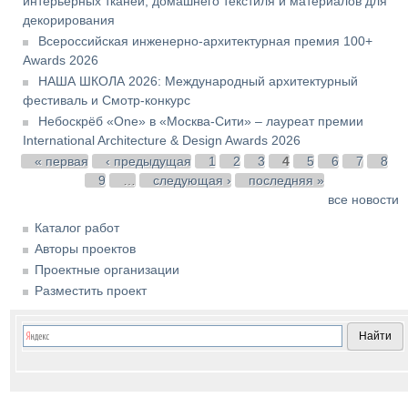
интерьерных тканей, домашнего текстиля и материалов для
декорирования
Всероссийская инженерно-архитектурная премия 100+
Awards 2026
НАША ШКОЛА 2026: Международный архитектурный
фестиваль и Смотр-конкурс
Небоскрёб «One» в «Москва-Сити» – лауреат премии
International Architecture & Design Awards 2026
Страницы
« первая
‹ предыдущая
1
2
3
4
5
6
7
8
9
…
следующая ›
последняя »
все новости
Каталог работ
Авторы проектов
Проектные организации
Разместить проект