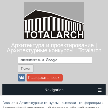
Архитектура и проектирование |
Архитектурные конкурсы | Totalarch
Navigation
Вы здесь
Главная
»
Архитектурные конкурсы - выставки - конференции
»
Всероссийский архитектурный фестиваль «Лучший интерьер