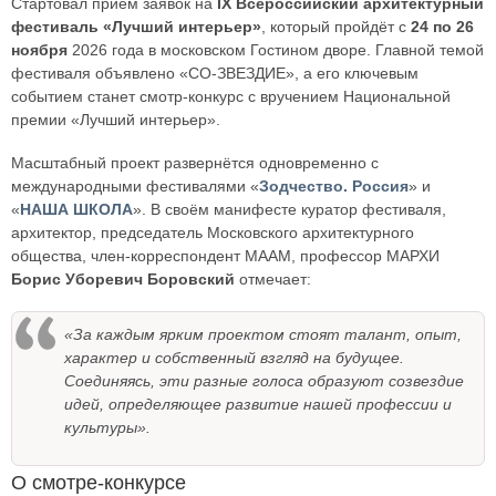
Стартовал приём заявок на
IX Всероссийский архитектурный
фестиваль «Лучший интерьер»
, который пройдёт с
24 по 26
ноября
2026 года в московском Гостином дворе. Главной темой
фестиваля объявлено «СО-ЗВЕЗДИЕ», а его ключевым
событием станет смотр-конкурс с вручением Национальной
премии «Лучший интерьер».
Масштабный проект развернётся одновременно с
международными фестивалями «
Зодчество. Россия
» и
«
НАША ШКОЛА
». В своём манифесте куратор фестиваля,
архитектор, председатель Московского архитектурного
общества, член-корреспондент МААМ, профессор МАРХИ
Борис Уборевич Боровский
отмечает:
«За каждым ярким проектом стоят талант, опыт,
характер и собственный взгляд на будущее.
Соединяясь, эти разные голоса образуют созвездие
идей, определяющее развитие нашей профессии и
культуры».
О смотре-конкурсе