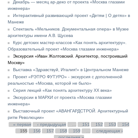
Декабрь — месяц ар-деко от проекта «Москва глазами
инженера»
Интерактивный развивающий проект «Детям | О детях» в
Манеже
Спектакль «Мельников. Документальная опера» в Музее
архитектуры имени А.В. Щусева
Курс детских мастер-классов «Как понять архитектуру».
Образовательный проект «Москва глазами инженера»
Экскурсия «Иван Жолтовский. Архитектор, построивший
Москву»
Выставка «Здравствуй, Италия!» в Центральном Манеже
Проект «РЭТРО ФУТУРО» - экскурсия с дополненной
реальностью «Москва, которой не было»
Серия лекций «Как понять архитектуру XX века»
Экскурсии в МАРХИ от проекта «Москва глазами
инженера»
Выставочный проект «АВАНГАРДСТРОЙ. Архитектурный
ритм Революции»
Страницы
« первая
‹ предыдущая
…
151
152
153
154
155
156
157
158
159
…
следующая ›
последняя »