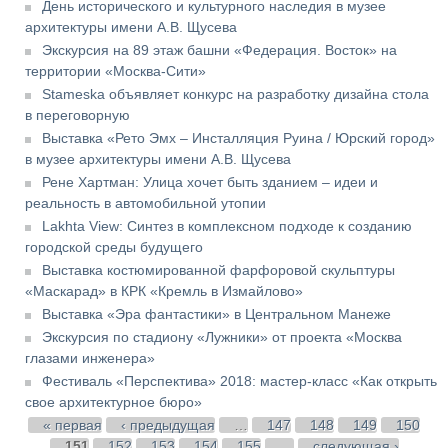
День исторического и культурного наследия в музее
архитектуры имени А.В. Щусева
Экскурсия на 89 этаж башни «Федерация. Восток» на
территории «Москва-Сити»
Stameska объявляет конкурс на разработку дизайна стола
в переговорную
Выставка «Рето Эмх – Инсталляция Руина / Юрский город»
в музее архитектуры имени А.В. Щусева
Рене Хартман: Улица хочет быть зданием – идеи и
реальность в автомобильной утопии
Lakhta View: Синтез в комплексном подходе к созданию
городской среды будущего
Выставка костюмированной фарфоровой скульптуры
«Маскарад» в КРК «Кремль в Измайлово»
Выставка «Эра фантастики» в Центральном Манеже
Экскурсия по стадиону «Лужники» от проекта «Москва
глазами инженера»
Фестиваль «Перспектива» 2018: мастер-класс «Как открыть
свое архитектурное бюро»
Страницы
« первая
‹ предыдущая
…
147
148
149
150
151
152
153
154
155
…
следующая ›