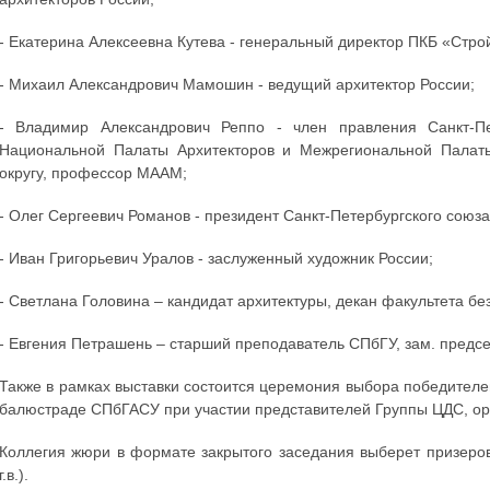
- Екатерина Алексеевна Кутева - генеральный директор ПКБ «Стро
- Михаил Александрович Мамошин - ведущий архитектор России;
- Владимир Александрович Реппо - член правления Санкт-Пе
Национальной Палаты Архитекторов и Межрегиональной Палат
округу, профессор МААМ;
- Олег Сергеевич Романов - президент Санкт-Петербургского союза
- Иван Григорьевич Уралов - заслуженный художник России;
- Светлана Головина – кандидат архитектуры, декан факультета 
- Евгения Петрашень – старший преподаватель СПбГУ, зам. предс
Также в рамках выставки состоится церемония выбора победител
балюстраде СПбГАСУ при участии представителей Группы ЦДС, орг
Коллегия жюри в формате закрытого заседания выберет призеров 
г.в.).