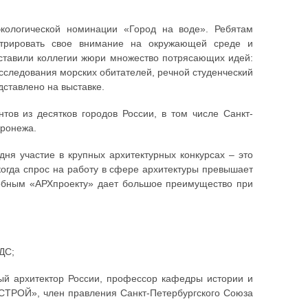
 экологической номинации «Город на воде». Ребятам
ентрировать свое внимание на окружающей среде и
едставили коллегии жюри множество потрясающих идей:
исследования морских обитателей, речной студенческий
дставлено на выставке.
нтов из десятков городов России, в том числе Санкт-
оронежа.
ня участие в крупных архитектурных конкурсах – это
огда спрос на работу в сфере архитектуры превышает
добным «АРХпроекту» дает большое преимущество при
ДС;
ный архитектор России, профессор кафедры истории и
СТРОЙ», член правления Санкт-Петербургского Союза