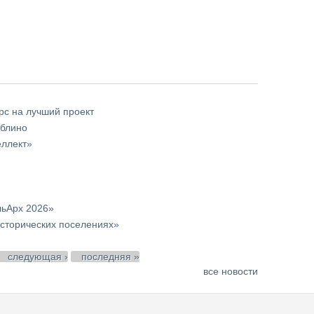
с на лучший проект
юблино
еллект»
льАрх 2026»
сторических поселениях»
следующая ›
последняя »
все новости