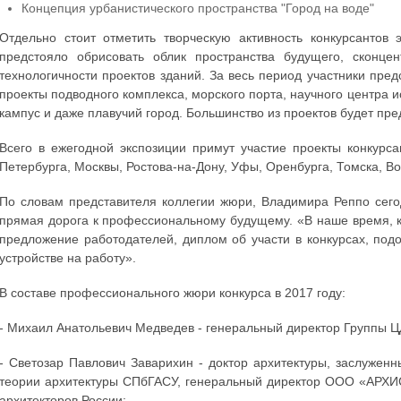
Концепция урбанистического пространства "Город на воде"
Отдельно стоит отметить творческую активность конкурсантов
предстояло обрисовать облик пространства будущего, сконц
технологичности проектов зданий. За весь период участники пр
проекты подводного комплекса, морского порта, научного центра 
кампус и даже плавучий город. Большинство из проектов будет пре
Всего в ежегодной экспозиции примут участие проекты конкурса
Петербурга, Москвы, Ростова-на-Дону, Уфы, Оренбурга, Томска, В
По словам представителя коллегии жюри, Владимира Реппо сегод
прямая дорога к профессиональному будущему. «В наше время, к
предложение работодателей, диплом об участи в конкурсах, по
устройстве на работу».
В составе профессионального жюри конкурса в 2017 году:
- Михаил Анатольевич Медведев - генеральный директор Группы Ц
- Светозар Павлович Заварихин - доктор архитектуры, заслужен
теории архитектуры СПбГАСУ, генеральный директор ООО «АРХИ
архитекторов России;