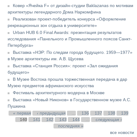
Ковер «Ячейка F» от дизайн-студии Baklazanas по мотивам
архитектуры легендарного Дома Наркомфина
Реализован проект-победитель конкурса «Оформление
рекреационных зон отдыха в университете»
Urban HUB 6.0 Final Awards: презентация результатов
исследования «Панельного и Промышленного поясов Санкт-
Петербурга»
Выставка «НЭР: По следам города будущего. 1959—1977»
в Музее архитектуры им. А.В. Щусева
Выставка «Станция Россия»: проект «Зал ожидания
будущего»
В Музее Востока прошла торжественная передача в дар
Музею предметов африканского искусства
Фестиваль архитектурного модерна в Москве
Выставка «Новый Никонов» в Государственном музее А.С.
Пушкина
Страницы
« первая
‹ предыдущая
…
136
137
138
139
140
141
142
143
144
…
следующая ›
последняя »
все новости