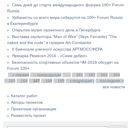
Семь дней до старта международного форума 100+ Forum
Russia
Урбанисты со всего мира соберутся на 100+ Forum Russia
в Екатеринбурге
Открытие музея проектного дела в Петербурге
Выставка скульптора "Man of Wire” (Skye Ferrante) "The
naked and the nude” в галерее Art-Constantis
II Биеннале уличного искусства АРТМОССФЕРА
Ярмарка Ремёсел 2016 - «Сеем добро»
Безопасность спортивных объектов ЧМ-2018 обсудят на
Forum 100+
Страницы
« первая
‹ предыдущая
…
161
162
163
164
165
166
167
168
169
следующая ›
последняя »
все новости
Каталог работ
Авторы проектов
Проектные организации
Разместить проект