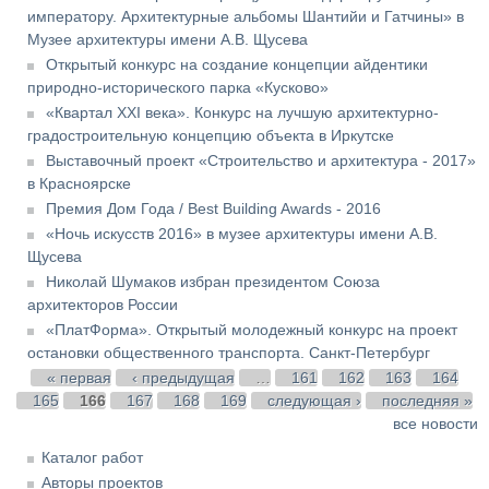
императору. Архитектурные альбомы Шантийи и Гатчины» в
Музее архитектуры имени А.В. Щусева
Открытый конкурс на создание концепции айдентики
природно-исторического парка «Кусково»
«Квартал XXI века». Конкурс на лучшую архитектурно-
градостроительную концепцию объекта в Иркутске
Выставочный проект «Строительство и архитектура - 2017»
в Красноярске
Премия Дом Года / Best Building Awards - 2016
«Ночь искусств 2016» в музее архитектуры имени А.В.
Щусева
Николай Шумаков избран президентом Союза
архитекторов России
«ПлатФорма». Открытый молодежный конкурс на проект
остановки общественного транспорта. Санкт-Петербург
Страницы
« первая
‹ предыдущая
…
161
162
163
164
165
166
167
168
169
следующая ›
последняя »
все новости
Каталог работ
Авторы проектов