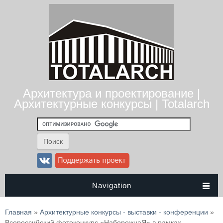
Архитектура и проектирование |
Архитектурные конкурсы | Totalarch
Navigation
Вы здесь
Главная
»
Архитектурные конкурсы - выставки - конференции
»
Всероссийский фотоконкурс «НабережнаЯ» в рамках