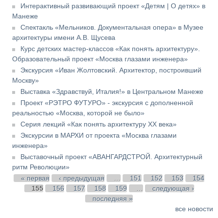
Интерактивный развивающий проект «Детям | О детях» в
Манеже
Спектакль «Мельников. Документальная опера» в Музее
архитектуры имени А.В. Щусева
Курс детских мастер-классов «Как понять архитектуру».
Образовательный проект «Москва глазами инженера»
Экскурсия «Иван Жолтовский. Архитектор, построивший
Москву»
Выставка «Здравствуй, Италия!» в Центральном Манеже
Проект «РЭТРО ФУТУРО» - экскурсия с дополненной
реальностью «Москва, которой не было»
Серия лекций «Как понять архитектуру XX века»
Экскурсии в МАРХИ от проекта «Москва глазами
инженера»
Выставочный проект «АВАНГАРДСТРОЙ. Архитектурный
ритм Революции»
Страницы
« первая
‹ предыдущая
…
151
152
153
154
155
156
157
158
159
…
следующая ›
последняя »
все новости