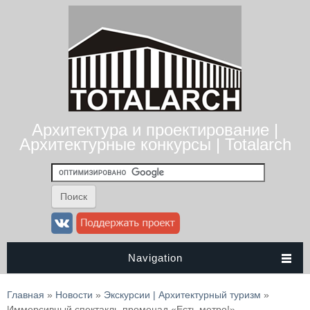
Архитектура и проектирование |
Архитектурные конкурсы | Totalarch
Navigation
Вы здесь
Главная
»
Новости
»
Экскурсии | Архитектурный туризм
»
Иммерсивный спектакль-променад «Есть метро!»