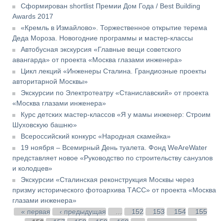
Сформирован shortlist Премии Дом Года / Best Building
Awards 2017
«Кремль в Измайлово». Торжественное открытие терема
Деда Мороза. Новогодние программы и мастер-классы
Автобусная экскурсия «Главные вещи советского
авангарда» от проекта «Москва глазами инженера»
Цикл лекций «Инженеры Сталина. Грандиозные проекты
авторитарной Москвы»
Экскурсии по Электротеатру «Станиславский» от проекта
«Москва глазами инженера»
Курс детских мастер-классов «Я у мамы инженер: Строим
Шуховскую башню»
Всероссийский конкурс «Народная скамейка»
19 ноября – Всемирный День туалета. Фонд WeAreWater
представляет новое «Руководство по строительству санузлов
и колодцев»
Экскурсии «Сталинская реконструкция Москвы через
призму исторического фотоархива ТАСС» от проекта «Москва
глазами инженера»
Страницы
« первая
‹ предыдущая
…
152
153
154
155