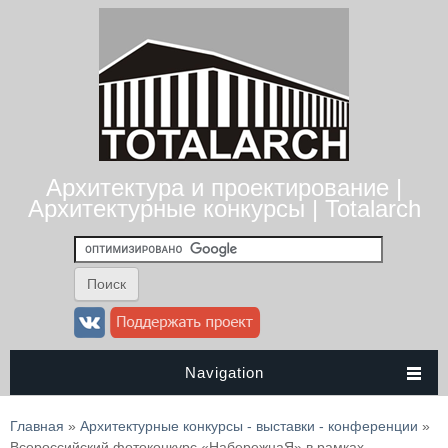
Архитектура и проектирование |
Архитектурные конкурсы | Totalarch
Navigation
Вы здесь
Главная
»
Архитектурные конкурсы - выставки - конференции
»
Всероссийский фотоконкурс «НабережнаЯ» в рамках