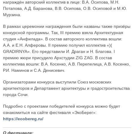
награждён авторский коллектив в лице: В.А. Осипова, М.Н.
Потапова, А.Д. Баранова, В.В. Осипова, О.В. Осиповой и М.Ю.
Мурзина.
В рамках церемонии награждения были названы также призёры
конкурсной программы. Так, III премию взяла Архитектурная
студия «Анфилада». В состав авторского коллектива вошли:
А.А. и Е.Н. Алферовы. II премию получил коллектив «)(
GRADIRNYA». Его представили И. Драган и Н. Благова. I
премию жюри присудило Архстудии ZIG ZAG. В состав
коллектива вошли: В.А. Косенко, А.В. Перепелица, А.В. Косенко,
Р.И. Наминов и С.А. Денисевич.
Организаторами конкурса выступили Союз московских
архитекторов и Департамент архитектуры и градостроительства
города Сочи.
Подробно с проектами победителей конкурса можно будет
ознакомиться на сайте фестиваля «ЭкоБерег»:
https://ecobereg.ru/
О фестивале: