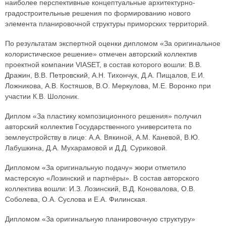
наиболее перспективные концептуальные архитектурно-
градостроительные решения по формированию нового
элемента планировочной структуры приморских территорий.
По результатам экспертной оценки дипломом «За оригинальное
колористическое решение» отмечен авторский коллектив
проектной компании VIASET, в состав которого вошли: В.В.
Дражин, В.В. Петровский, А.Н. Тихончук, Д.А. Пищалов, Е.И.
Ложникова, А.В. Костяшов, В.О. Меркулова, М.Е. Воронко при
участии К.В. Шолоник.
Диплом «За пластику композиционного решения» получил
авторский коллектив Государственного университета по
землеустройству в лице: А.А. Вякиной, А.М. Каневой, В.Ю.
Лабушкина, Д.А. Мухарамовой и Д.Д. Суриковой.
Дипломом «За оригинальную подачу» жюри отметило
мастерскую «Лозинский и партнёры». В состав авторского
коллектива вошли: И.З. Лозинский, В.Д. Коновалова, О.В.
Соболева, О.А. Суслова и Е.А. Филинская.
Дипломом «За оригинальную планировочную структуру»