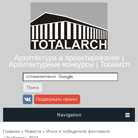
Архитектура и проектирование |
Архитектурные конкурсы | Totalarch
Navigation
Вы здесь
Главная
»
Новости
» Итоги и победители фестиваля
«ЭкоБерег» 2023