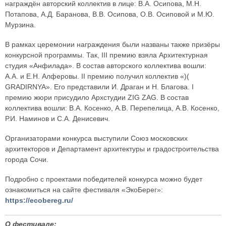
награждён авторский коллектив в лице: В.А. Осипова, М.Н.
Потапова, А.Д. Баранова, В.В. Осипова, О.В. Осиповой и М.Ю.
Мурзина.
В рамках церемонии награждения были названы также призёры
конкурсной программы. Так, III премию взяла Архитектурная
студия «Анфилада». В состав авторского коллектива вошли:
А.А. и Е.Н. Алферовы. II премию получил коллектив «)(
GRADIRNYA». Его представили И. Драган и Н. Благова. I
премию жюри присудило Архстудии ZIG ZAG. В состав
коллектива вошли: В.А. Косенко, А.В. Перепелица, А.В. Косенко,
Р.И. Наминов и С.А. Денисевич.
Организаторами конкурса выступили Союз московских
архитекторов и Департамент архитектуры и градостроительства
города Сочи.
Подробно с проектами победителей конкурса можно будет
ознакомиться на сайте фестиваля «ЭкоБерег»:
https://ecobereg.ru/
О фестивале: