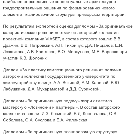
наиболее перспективные концептуальные архитектурно-
градостроительные решения по формированию нового
элемента планировочной структуры приморских территорий.
По результатам экспертной оценки дипломом «За оригинальное
колористическое решение» отмечен авторский коллектив
проектной компании VIASET, в состав которого вошли: В.В.
Дражин, В.В. Петровский, А.Н. Тихончук, Д.А. Пищалов, Е.И.
Ложникова, А.В. Костяшов, В.О. Меркулова, М.Е. Воронко при
участии К.В. Шолоник.
Диплом «За пластику композиционного решения» получил
авторский коллектив Государственного университета по
землеустройству в лице: А.А. Вякиной, А.М. Каневой, В.Ю.
Лабушкина, Д.А. Мухарамовой и Д.Д. Суриковой.
Дипломом «За оригинальную подачу» жюри отметило
мастерскую «Лозинский и партнёры». В состав авторского
коллектива вошли: И.З. Лозинский, В.Д. Коновалова, О.В.
Соболева, О.А. Суслова и Е.А. Филинская.
Дипломом «За оригинальную планировочную структуру»