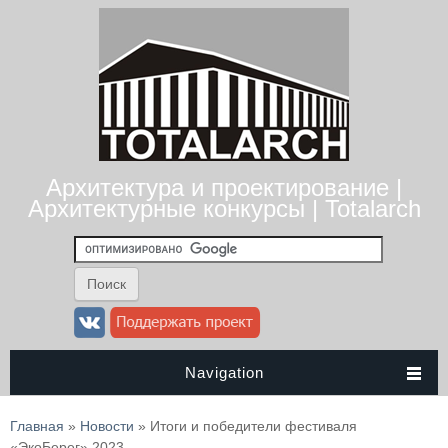
Архитектура и проектирование |
Архитектурные конкурсы | Totalarch
Navigation
Вы здесь
Главная
»
Новости
» Итоги и победители фестиваля
«ЭкоБерег» 2023