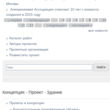
Москвы
Алюминиевая Ассоциация отмечает 10 лет с момента
создания в 2015 году
Страницы
« первая
‹ предыдущая
…
4
5
6
7
8
9
10
11
12
…
следующая ›
последняя »
все новости
Каталог работ
Авторы проектов
Проектные организации
Разместить проект
Концепция - Проект - Здание
Проекты и концепции
Концептуальные архитектурные объекты