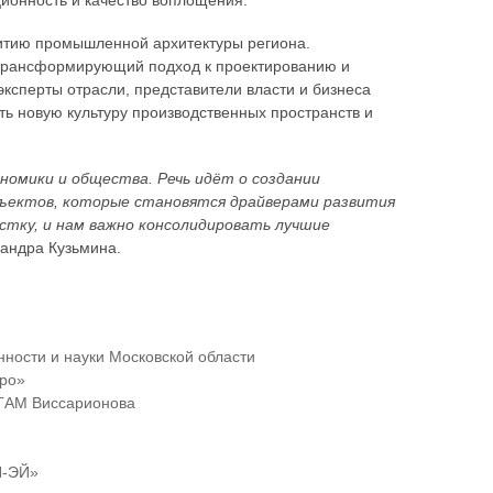
ационность и качество воплощения.
витию промышленной архитектуры региона.
, трансформирующий подход к проектированию и
ксперты отрасли, представители власти и бизнеса
ать новую культуру производственных пространств и
кономики и общества. Речь идёт о создании
бъектов, которые становятся драйверами развития
тку, и нам важно консолидировать лучшие
сандра Кузьмина.
ности и науки Московской области
Про»
ПТАМ Виссарионова
Н-ЭЙ»