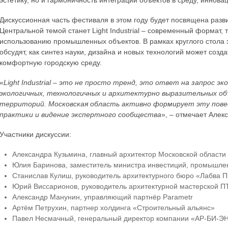
эстетику, но и гармоничность интеграции объектов в среду, иннов
Дискуссионная часть фестиваля в этом году будет посвящена раз
Центральной темой станет Light Industrial – современный формат
использованию промышленных объектов. В рамках круглого стола э
обсудят, как синтез науки, дизайна и новых технологий может созд
комфортную городскую среду.
«
Light Industrial – это не просто тренд, это ответ на запрос э
экологичных, технологичных и архитектурно выразительных о
территорий. Московская область активно формирует эту повес
практики и видение экспертного сообщества
», – отмечает Алек
Участники дискуссии:
Александра Кузьмина, главный архитектор Московской области
Юлия Баринова, заместитель министра инвестиций, промышлен
Станислав Кулиш, руководитель архитектурного бюро «Лабва 
Юрий Виссарионов, руководитель архитектурной мастерской 
Александр Манунин, управляющий партнёр Parametr
Артём Петрухин, партнер холдинга «Строительный альянс»
Павел Несмачный, генеральный директор компании «АР-БИ-Э