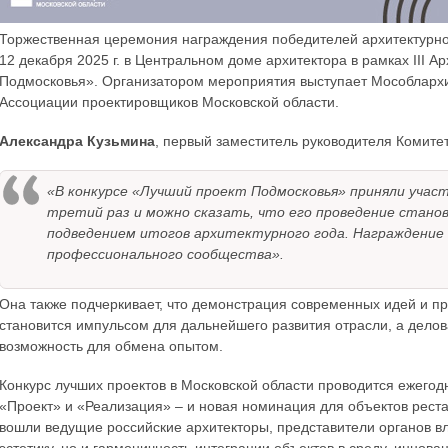
Торжественная церемония награждения победителей архитектурно
12 декабря 2025 г. в Центральном доме архитектора в рамках III 
Подмосковья». Организатором мероприятия выступает Мособлархи
Ассоциации проектировщиков Московской области.
Александра Кузьмина
, первый заместитель руководителя Комитет
«В конкурсе «Лучший проект Подмосковья» приняли участ
третий раз и можно сказать, что его проведение стано
подведением итогов архитектурного года. Награждение
профессионального сообщества».
Она также подчеркивает, что демонстрация современных идей и п
становится импульсом для дальнейшего развития отрасли, а дело
возможность для обмена опытом.
Конкурс лучших проектов в Московской области проводится ежегодн
«Проект» и «Реализация» – и новая номинация для объектов реста
вошли ведущие российские архитекторы, представители органов вл