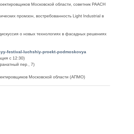
оектировщиков Московской области, советник РААСН
ческих промзон, востребованность Light Industrial в
искуссия о новых технологиях в фасадных решениях
urnyy-festival-luchshiy-proekt-podmoskovya
ация с 12:30)
ранатный пер., 7)
оектировщиков Московской области (АПМО)