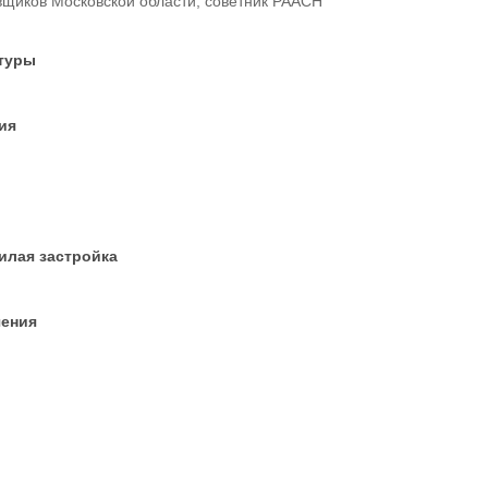
щиков Московской области, советник РААСН
ктуры
ия
илая застройка
чения