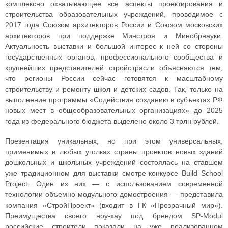
комплексно охватывающее все аспекты проектирования и
строительства образовательных учреждений, проводимое с
2017 года Союзом архитекторов России и Союзом московских
архитекторов при поддержке Минстроя и Минобрнауки.
Актуальность выставки и большой интерес к ней со стороны
государственных органов, профессионального сообщества и
крупнейших представителей стройотрасли объясняются тем,
что регионы России сейчас готовятся к масштабному
строительству и ремонту школ и детских садов. Так, только на
выполнение программы «Содействия созданию в субъектах РФ
новых мест в общеобразовательных организациях» до 2025
года из федерального бюджета выделено около 3 трлн рублей.
Презентация уникальных, но при этом универсальных,
применимых в любых уголках страны проектов новых зданий
дошкольных и школьных учреждений состоялась на ставшем
уже традиционном для выставки смотре-конкурсе Build School
Project. Один из них — с использованием современной
технологии объемно-модульного домостроения — представила
компания «СтройПроект» (входит в ГК «Прозрачный мир»).
Преимущества своего ноу-хау под брендом SP-Modul
российские строители показали на уже реализованном