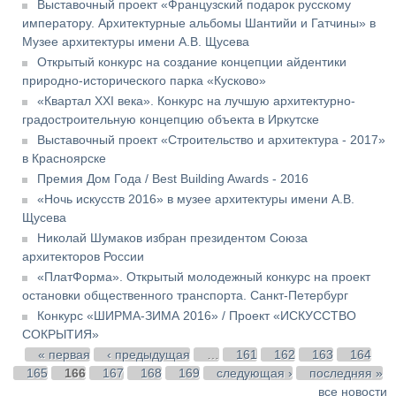
Выставочный проект «Французский подарок русскому
императору. Архитектурные альбомы Шантийи и Гатчины» в
Музее архитектуры имени А.В. Щусева
Открытый конкурс на создание концепции айдентики
природно-исторического парка «Кусково»
«Квартал XXI века». Конкурс на лучшую архитектурно-
градостроительную концепцию объекта в Иркутске
Выставочный проект «Строительство и архитектура - 2017»
в Красноярске
Премия Дом Года / Best Building Awards - 2016
«Ночь искусств 2016» в музее архитектуры имени А.В.
Щусева
Николай Шумаков избран президентом Союза
архитекторов России
«ПлатФорма». Открытый молодежный конкурс на проект
остановки общественного транспорта. Санкт-Петербург
Конкурс «ШИРМА-ЗИМА 2016» / Проект «ИСКУССТВО
СОКРЫТИЯ»
Страницы
« первая
‹ предыдущая
…
161
162
163
164
165
166
167
168
169
следующая ›
последняя »
все новости