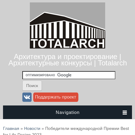
Архитектура и проектирование |
Архитектурные конкурсы | Totalarch
Navigation
Вы здесь
Главная
»
Новости
» Победители международной Премии Best
for Life Design 2023