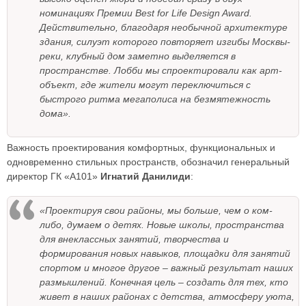
номинациях Премии Best for Life Design Award.
Действительно, благодаря необычной архитектуре
здания, силуэт которого повторяет изгибы Москвы-
реки, клубный дом заметно выделяется в
пространстве. Лобби мы спроектировали как арт-
объект, где жители могут переключиться с
быстрого ритма мегаполиса на безмятежность
дома».
Важность проектирования комфортных, функциональных и
одновременно стильных пространств, обозначил генеральный
директор ГК «А101»
Игнатий Данилиди
:
«Проектируя свои районы, мы больше, чем о ком-
либо, думаем о детях. Новые школы, пространства
для внеклассных занятий, творчества и
формирования новых навыков, площадки для занятий
спортом и многое другое – важный результат наших
размышлений. Конечная цель – создать для тех, кто
живет в наших районах с детства, атмосферу уюта,