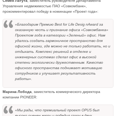
Семён Латута
, заместитель руководителя Департамента
Управления недвижимостью ПАО «Совкомбанк»,
прокомментировал победу в номинации «Проект года»:
«Благодарим Премию Best for Life Desig nAward за
оказанную честь и признание офиса «Совкомбанка»
Проектом года в категории «Зеленый» офис. Нам
удалось создать гармоничное пространство для
офисной жизни, где можно не только работать, но и
отдыхать. Комплекс решений в отделке и
инженерных системах сделал офис в высокой
степени экологически дружественным. Качество
офисного пространства поднимает мотивацию
сотрудников и улучшает результативность
работы».
Марина Лобода
, заместитель коммерческого директора
компании PIONEER:
«Мы рады, что премиальный проект OPUS был
высоко оценен жюри и победил сразу в двух