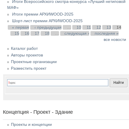
Итоги Всероссийского смотра-конкурса «Лучший нетиповой
МАФ»
Итоги премии АРХИWOOD-2025
Шорт-лист премии АРХИWOOD-2025
Страницы
« первая
‹ предыдущая
…
10
11
12
13
14
15
16
17
18
…
следующая ›
последняя »
все новости
Каталог работ
Авторы проектов
Проектные организации
Разместить проект
Концепция - Проект - Здание
Проекты и концепции