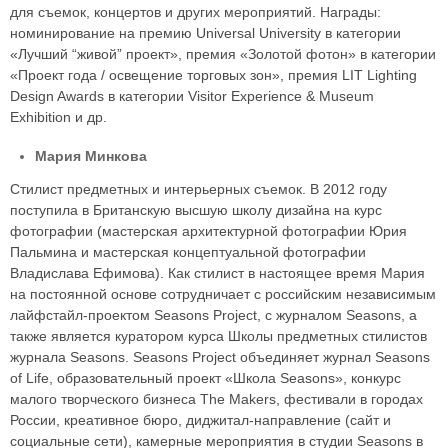
для съемок, концертов и других мероприятий. Награды:
номинирование на премию Universal University в категории
«Лучший “живой” проект», премия «Золотой фотон» в категории
«Проект года / освещение торговых зон», премия LIT Lighting
Design Awards в категории Visitor Experience & Museum
Exhibition и др.
Мария Минкова
Стилист предметных и интерьерных съемок. В 2012 году
поступила в Британскую высшую школу дизайна на курс
фотографии (мастерская архитектурной фотографии Юрия
Пальмина и мастерская концептуальной фотографии
Владислава Ефимова). Как стилист в настоящее время Мария
на постоянной основе сотрудничает с российским независимым
лайфстайл-проектом Seasons Project, с журналом Seasons, а
также является куратором курса Школы предметных стилистов
журнала Seasons. Seasons Project объединяет журнал Seasons
of Life, образовательный проект «Школа Seasons», конкурс
малого творческого бизнеса The Makers, фестивали в городах
России, креативное бюро, диджитал-направление (сайт и
социальные сети), камерные мероприятия в студии Seasons в