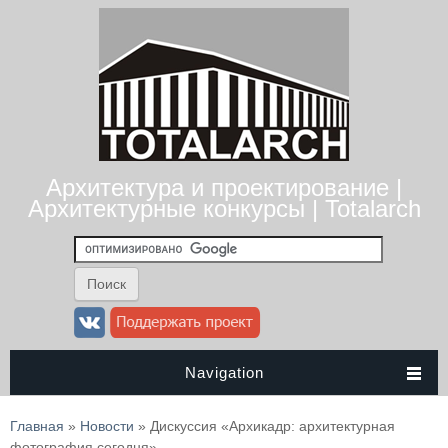
Архитектура и проектирование |
Архитектурные конкурсы | Totalarch
Navigation
Вы здесь
Главная
»
Новости
» Дискуссия «Архикадр: архитектурная
фотография сегодня»