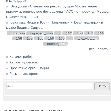
и колодцев»
Экскурсии «Сталинская реконструкция Москвы через
призму исторического фотоархива ТАСС» от проекта «Москва
глазами инженера»
Выставка Игоря и Юрия Пальминых «Новая квартира» в
музее Вадима Сидура
Страницы
« первая
‹ предыдущая
…
152
153
154
155
156
157
158
159
160
…
следующая ›
последняя »
все новости
Каталог работ
Авторы проектов
Проектные организации
Разместить проект