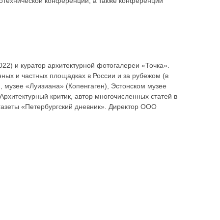
етотехнической конференции, а также конференций
22) и куратор архитектурной фотогалереи «Точка».
нных и частных площадках в России и за рубежом (в
), музее «Луизиана» (Копенгаген), Эстонском музее
 Архитектурный критик, автор многочисленных статей в
азеты «Петербургский дневник». Директор ООО