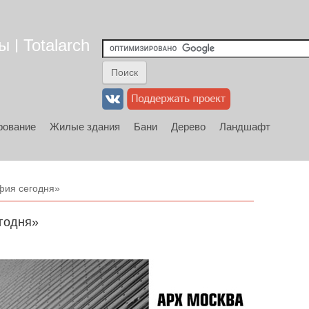
 | Totalarch
рование
Жилые здания
Бани
Дерево
Ландшафт
фия сегодня»
годня»