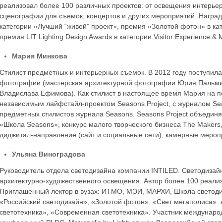
реализовал более 100 различных проектов: от освещения интерье
сценографии для съемок, концертов и других мероприятий. Награды
категории «Лучший “живой” проект», премия «Золотой фотон» в кат
премия LIT Lighting Design Awards в категории Visitor Experience & 
Мария Минкова
Стилист предметных и интерьерных съемок. В 2012 году поступила
фотографии (мастерская архитектурной фотографии Юрия Пальми
Владислава Ефимова). Как стилист в настоящее время Мария на п
независимым лайфстайл-проектом Seasons Project, с журналом Se
предметных стилистов журнала Seasons. Seasons Project объединяе
«Школа Seasons», конкурс малого творческого бизнеса The Makers,
диджитал-направление (сайт и социальные сети), камерные меропр
Ульяна Виноградова
Руководитель отдела светодизайна компании INTILED. Светодизай
архитектурно-художественного освещения. Автор более 100 реали
Приглашенный лектор в вузах: ИТМО, МЭИ, МАРХИ, Школа cветодиз
«Российский светодизайн», «Золотой фотон», «Свет мегаполиса».
светотехника», «Современная светотехника». Участник международны