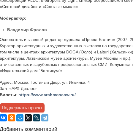
конференций PLDC, Metropolis by Light; спикер Всероссийской св
«Световой дизайн» и «Светлые мысли».
Модератор:
Владимир Фролов
Основатель и главный редактор журнала «Проект Балтия» (2007–20
Куратор архитектурных и художественных выставок на государстве
том числе в центрах архитектуры DOGA (Осло) и Laituri (Хельсинки
архитектуры, Латвийском музее архитектуры, Музее Москвы и пр.).
отечественных и зарубежных профессиональных СМИ. Колумнист г
«Издательский дом “Балтикум”».
Адрес: Москва, Гостиный Двор, ул. Ильинка, 4
Зал: «АРХ-Диалог»
Билеты
:
https://www.archmoscow.ru/
Добавить комментарий