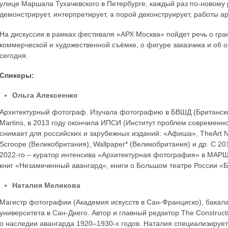
улице Маршала Тухачевского в Петербурге, каждый раз по-новому
демонстрирует, интерпретирует, а порой деконструирует, работы ар
На дискуссии в рамках фестиваля «АРХ Москва» пойдет речь о гра
коммерческой и художественной съёмке, о фигуре заказчика и об о
сегодня.
Спикеры:
Ольга Алексеенко
Архитектурный фотограф. Изучала фотографию в БВШД (Британской
Martins, в 2013 году окончила ИПСИ (Институт проблем современно
снимает для российских и зарубежных изданий: «Афиша», TheArt Ne
Scroope (Великобритания), Wallpaper* (Великобритания) и др. С 201
2022-го – куратор интенсива «Архитектурная фотография» в МАРШ
книг «Незамеченный авангард», книги о Большом театре России «Б
Наталия Меликова
Магистр фотографии (Академия искусств в Сан-Франциско), бака
университета в Сан-Диего. Автор и главный редактор The Constructiv
о наследии авангарда 1920–1930-х годов. Наталия специализирует