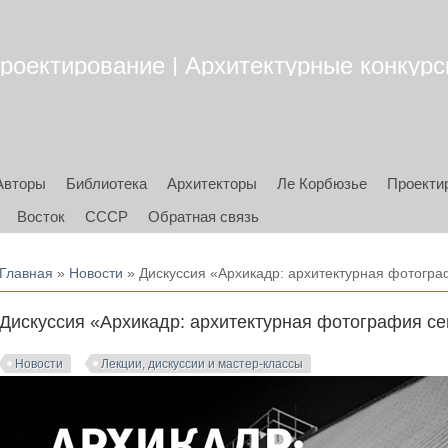
роектирование | Архитектурные конкурсы
Авторы
Библиотека
Архитекторы
Ле Корбюзье
Проекти
Восток
СССР
Обратная связь
Вы здесь
Главная
»
Новости
» Дискуссия «Архикадр: архитектурная фотогра
Дискуссия «Архикадр: архитектурная фотография се
Новости
Лекции, дискуссии и мастер-классы