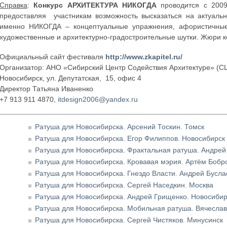
Справка
:
Конкурс АРХИТЕКТУРА НИКОГДА
проводится с 2009
предоставляя участникам возможность высказаться на актуальн
именно НИКОГДА – концептуальные упражнения, афористичные
художественные и архитектурно-градостроительные шутки. Жюри ко
Официальный сайт фестиваля
http://www.zkapitel.ru/
Организатор: АНО «Сибирский Центр Содействия Архитектуре» (С
Новосибирск, ул. Депутатская, 15, офис 4
Директор Татьяна Иваненко
+7 913 911 4870,
itdesign2006@yandex.ru
Ратуша для Новосибирска. Арсений Тоскин. Томск
Ратуша для Новосибирска. Егор Филиппов. Новосибирск
Ратуша для Новосибирска. Фрактальная ратуша. Андрей
Ратуша для Новосибирска. Кровавая мэрия. Артём Бобр
Ратуша для Новосибирска. Гнездо Власти. Андрей Бусла
Ратуша для Новосибирска. Сергей Наседкин. Москва
Ратуша для Новосибирска. Андрей Грищенко. Новосибир
Ратуша для Новосибирска. Мобильная ратуша. Вячеслав
Ратуша для Новосибирска. Сергей Чистяков. Минусинск