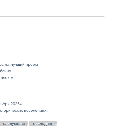
с на лучший проект
юблино
еллект»
льАрх 2026»
сторических поселениях»
следующая ›
последняя »