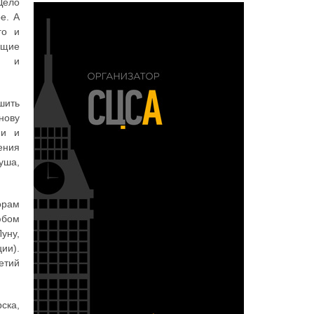
Дело
е. А
го и
ющие
и и
шить
нову
ии и
ения
уша,
орам
юбом
уну,
ии).
етий
ска,