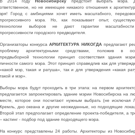
В 2014 году
Новосибирску
предстоит выбрать мэра. 
ответственное, но не имеющее никакого отношения к архитектур
зря! Город с амбициями хочет иметь масштабного, передово
прогрессивного мэра. Но, как показывает опыт, существу
технологии выборов не дают гарантии масштабност
прогрессивности городского предводителя.
Организаторы конкурса
АРХИТЕКТУРА НИКОГДА
предлагают ре
проблему архитектурными средствами, положив в ос
предвыборной технологии принцип соответствия здания мэр
личности самого мэра. Этот принцип справедлив как для утвержд
«какой мэр, такая и ратуша», так и для утверждения «какая рат
такой и мэр».
Выборы мэра будут проходить в три этапа: на первом архитект
предлагается запроектировать здание мэрии Новосибирска на л
месте, которое они посчитают нужным выбрать (не исключая Л
Кремль, дно океана и другие неожиданные, но подходящие локац
Второй этап предполагает определение проекта-победителя, а тр
– кастинг - подбор под здание подходящего мэра.
На конкурс представлены 24 работы. Архитекторы из Новосибир