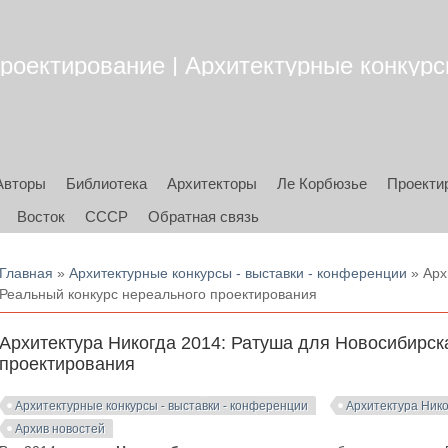
роектирование | Архитектурные конкурсы
Авторы
Библиотека
Архитекторы
Ле Корбюзье
Проекти
Восток
СССР
Обратная связь
Вы здесь
Главная
»
Архитектурные конкурсы - выставки - конференции
» Арх
Реальный конкурс нереального проектирования
Архитектура Никогда 2014: Ратуша для Новосибирск
проектирования
Архитектурные конкурсы - выставки - конференции
Архитектура Нико
Архив новостей