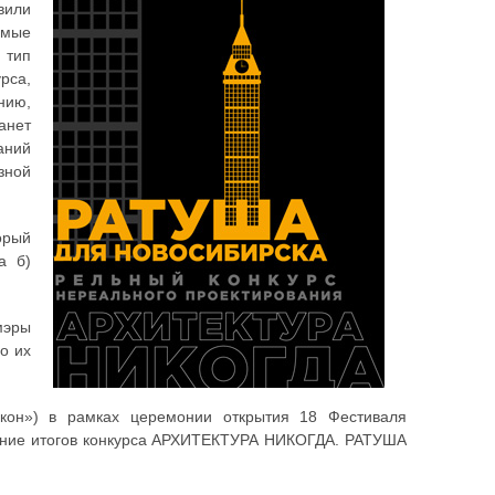
вили
амые
 тип
рса,
нию,
анет
ний
зной
орый
а б)
мэры
о их
кон») в рамках церемонии открытия 18 Фестиваля
ение итогов конкурса АРХИТЕКТУРА НИКОГДА. РАТУША