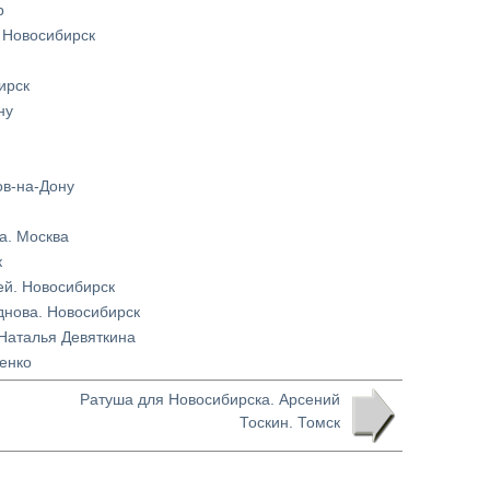
р
 Новосибирск
ирск
ну
ов-на-Дону
а. Москва
к
ей. Новосибирск
днова. Новосибирск
 Наталья Девяткина
енко
Ратуша для Новосибирска. Арсений
Тоскин. Томск