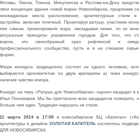
Москвы, Омска, Томска, Минусинска и Ростова-на-Дону предста
свои концепции здания новой мэрии Новосибирска, предложив с
неожиданные места расположения, архитектурные стили и
застройки, включая точечный. Проектируя ратушу, участники конку
тем самым, проектировали мэра, закладывая некие, по их мне
актуальные принципы управления городом. Для того, кто ст
мэром, это своеобразный срез рефлексий и ожида
профессионального сообщества, пусть и в не слишком серье
форме.
Жюри конкурса традиционно состоит из одного человека, кот
выбирается оргкомитетом по двум критериям а) тема конкурс
наличие чувства юмора.
Конкурс на тему «Ратуша для Новосибирска» оценил кандидат в 
Илья Пономарев. Мы бы пригласили всех кандидатов пожюрить, н
больше чем один. Традиции нарушать не стали.
11 марта 2014 в 17:00
в новосибирском БЦ «Капитал» («Ко
архитектуры и дизайна
ЗОЛОТАЯ КАПИТЕЛЬ
состоялось подвед
ДЛЯ НОВОСИБИРСКА.