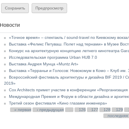
Новости
«Точное время» – спектакль / sound-travel по Киевскому вокза
Выставка «Феликс Петуваш. Полет над тернами» в Музее Вост
Конкурс на архитектурную концепцию летнего кинотеатра Gar
Исследовательская программа Urban HUB 7.0
Выставка Андрея Мунца «Muntz Art»
Выставка «Терраньи и Голосов: Новокомум в Комо – Клуб им. 
Всероссийский фестиваль архитектуры и дизайна BIF 2019 /
2019»
Cox Architects примет участие в конференции «Реорганизация
Международная Премия и Форум в области дизайна и архитекту
Третий сезон фестиваля «Кино глазами инженера»
Страницы
« первая
‹ предыдущая
…
126
127
128
129
последняя