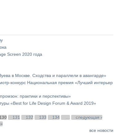
лу
ока
age Screen 2020 года
Зуева в Москве. Сходства и параллели в авангарде»
 Смотр-конкурс Национальная премия «Лучший интерьер
 промзон: практики и перспективы»
ры «Best for Life Design Forum & Award 2019»
130
131
132
133
134
…
следующая ›
 »
все новости