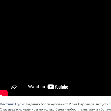
Вестник Бури
: Недавно блогер-урбанист Илья Варламов выпусти
Оказывается, квартиры не только были «небесплатными» и убогими