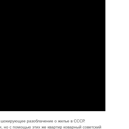
л шокирующее разоблачение о жилье в СССР.
, но с помощью этих же квартир коварный советский