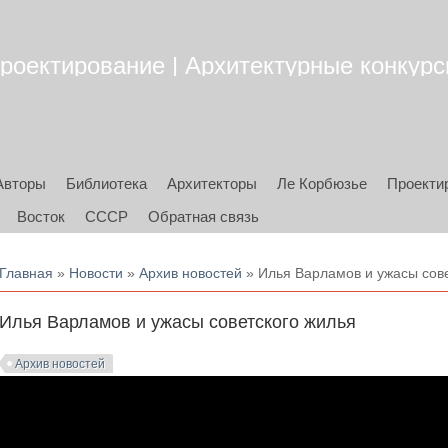
роектирование | Архитектурные конкурсы
Авторы
Библиотека
Архитекторы
Ле Корбюзье
Проекти
Восток
СССР
Обратная связь
Вы здесь
Главная
»
Новости
»
Архив новостей
» Илья Варламов и ужасы сове
Илья Варламов и ужасы советского жилья
Архив новостей