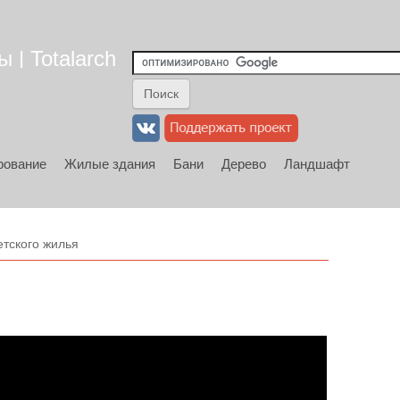
 | Totalarch
рование
Жилые здания
Бани
Дерево
Ландшафт
тского жилья