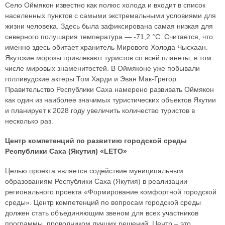
Село Оймякон известно как полюс холода и входит в список
населенных пунктов с самыми экстремальными условиями для
жизни человека. Здесь была зафиксирована самая низкая для
северного полушария температура — -71,2 °С. Считается, что
именно здесь обитает хранитель Мирового Холода Чысхаан.
Якутские морозы привлекают туристов со всей планеты, в том
числе мировых знаменитостей. В Оймяконе уже побывали
голливудские актеры Том Харди и Эван Мак-Грегор.
Правительство Республики Саха намерено развивать Оймякон
как один из наиболее значимых туристических объектов Якутии
и планирует к 2028 году увеличить количество туристов в
несколько раз.
Центр компетенций по развитию городской среды
Республики Саха (Якутия) «LETO»
Целью проекта является содействие муниципальным
образованиям Республики Саха (Якутия) в реализации
регионального проекта «Формирование комфортной городской
среды». Центр компетенций по вопросам городской среды
должен стать объединяющим звеном для всех участников
программы, проводником лучших решений. Центр – это