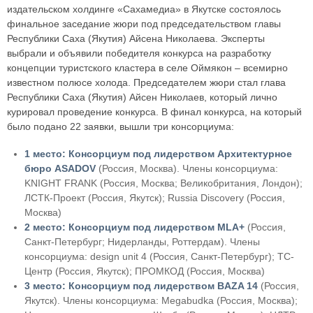
издательском холдинге «Сахамедиа» в Якутске состоялось
финальное заседание жюри под председательством главы
Республики Саха (Якутия) Айсена Николаева. Эксперты
выбрали и объявили победителя конкурса на разработку
концепции туристского кластера в селе Оймякон – всемирно
известном полюсе холода. Председателем жюри стал глава
Республики Саха (Якутия) Айсен Николаев, который лично
курировал проведение конкурса. В финал конкурса, на который
было подано 22 заявки, вышли три консорциума:
1 место: Консорциум под лидерством Архитектурное
бюро ASADOV
(Россия, Москва). Члены консорциума:
KNIGHT FRANK (Россия, Москва; Великобритания, Лондон);
ЛСТК-Проект (Россия, Якутск); Russia Discovery (Россия,
Москва)
2 место: Консорциум под лидерством MLA+
(Россия,
Санкт-Петербург; Нидерланды, Роттердам). Члены
консорциума: design unit 4 (Россия, Санкт-Петербург); ТС-
Центр (Россия, Якутск); ПРОМКОД (Россия, Москва)
3 место: Консорциум под лидерством BAZA 14
(Россия,
Якутск). Члены консорциума: Megabudka (Россия, Москва);