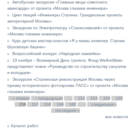
Автобусная экскурсия «Главные вещи советского
авангарда» от проекта «Москва глазами инженера»
Цикл лекций «Инженеры Сталина. Грандиозные проекты
авторитарной Москвы»
Экскурсии по Электротеатру «Станиславский» от проекта
«Москва глазами инженера»
Курс детских мастер-классов «Я у мамы инженер: Строим
Шуховскую башню»
Всероссийский конкурс «Народная скамейка»
19 ноября – Всемирный День туалета. Фонд WeAreWater
представляет новое «Руководство по строительству санузлов
и колодцев»
Экскурсии «Сталинская реконструкция Москвы через
призму исторического фотоархива ТАСС» от проекта «Москва
глазами инженера»
Страницы
« первая
‹ предыдущая
…
152
153
154
155
156
157
158
159
160
…
следующая ›
последняя »
все новости
Каталог работ