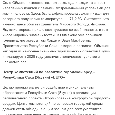
Село Оймякон известно как полюс холода и входит в список
населенных пунктов с самыми экстремальными условиями для
жизни человека. Здесь была зафиксирована самая низкая для
северного полушария температура — -71,2 °С. Считается, что
именно здесь обитает хранитель Мирового Холода Чысхаан.
Якутские морозы привлекают туристов со всей планеты, в том
числе мировых знаменитостей. В Оймяконе уже побывали
голливудские актеры Том Харди и Эван Мак-Грегор.
Правительство Республики Саха намерено развивать Оймякон
как один из наиболее значимых туристических объектов Якутии
и планирует к 2028 году увеличить количество туристов в
несколько раз.
Центр компетенций по развитию городской среды
Республики Саха (Якутия) «LETO»
Целью проекта является содействие муниципальным
образованиям Республики Саха (Якутия) в реализации
регионального проекта «Формирование комфортной городской
среды». Центр компетенций по вопросам городской среды
должен стать объединяющим звеном для всех участников
программы, проводником лучших решений. Центр – это