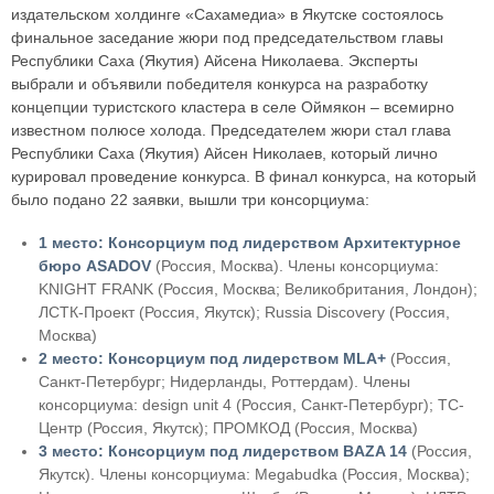
издательском холдинге «Сахамедиа» в Якутске состоялось
финальное заседание жюри под председательством главы
Республики Саха (Якутия) Айсена Николаева. Эксперты
выбрали и объявили победителя конкурса на разработку
концепции туристского кластера в селе Оймякон – всемирно
известном полюсе холода. Председателем жюри стал глава
Республики Саха (Якутия) Айсен Николаев, который лично
курировал проведение конкурса. В финал конкурса, на который
было подано 22 заявки, вышли три консорциума:
1 место: Консорциум под лидерством Архитектурное
бюро ASADOV
(Россия, Москва). Члены консорциума:
KNIGHT FRANK (Россия, Москва; Великобритания, Лондон);
ЛСТК-Проект (Россия, Якутск); Russia Discovery (Россия,
Москва)
2 место: Консорциум под лидерством MLA+
(Россия,
Санкт-Петербург; Нидерланды, Роттердам). Члены
консорциума: design unit 4 (Россия, Санкт-Петербург); ТС-
Центр (Россия, Якутск); ПРОМКОД (Россия, Москва)
3 место: Консорциум под лидерством BAZA 14
(Россия,
Якутск). Члены консорциума: Megabudka (Россия, Москва);