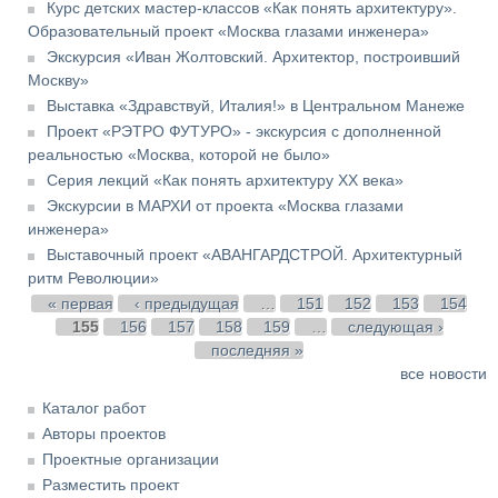
Курс детских мастер-классов «Как понять архитектуру».
Образовательный проект «Москва глазами инженера»
Экскурсия «Иван Жолтовский. Архитектор, построивший
Москву»
Выставка «Здравствуй, Италия!» в Центральном Манеже
Проект «РЭТРО ФУТУРО» - экскурсия с дополненной
реальностью «Москва, которой не было»
Серия лекций «Как понять архитектуру XX века»
Экскурсии в МАРХИ от проекта «Москва глазами
инженера»
Выставочный проект «АВАНГАРДСТРОЙ. Архитектурный
ритм Революции»
Страницы
« первая
‹ предыдущая
…
151
152
153
154
155
156
157
158
159
…
следующая ›
последняя »
все новости
Каталог работ
Авторы проектов
Проектные организации
Разместить проект