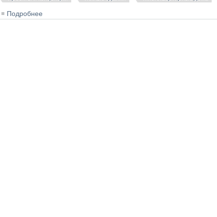
Подробнее
о Проект многоэтажного жилого дома в Новосибирске