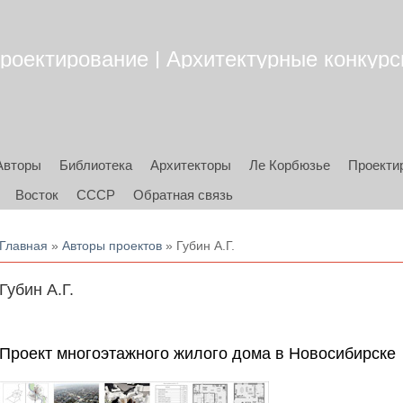
роектирование | Архитектурные конкурсы
Авторы
Библиотека
Архитекторы
Ле Корбюзье
Проекти
Восток
СССР
Обратная связь
Вы здесь
Главная
»
Авторы проектов
» Губин А.Г.
Губин А.Г.
Проект многоэтажного жилого дома в Новосибирске