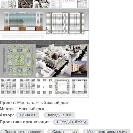
Проект:
Многоэтажный жилой дом
Место:
г. Новосибирск
Автор:
Губин А.Г.
Карадина Л.А.
Проектная организация:
НГУАДИ (НГАХА)
Проекты и концепции
Жилые здания
Многоквартирные дома