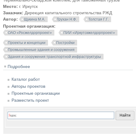
Терминально-складской комплекс для таможенных грузов
Место:
г. Иркутск
Заказчик:
Дирекция капитального строительства РЖД
Автор:
Щукина М.А.
Трухан Н.Ф.
Толстая Г.Г.
Проектная организация:
ОАО «Росжелдорпроект»
ПИИ «Иркутскжелдорпроект»
Проекты и концепции
Постройки
Промышленные здания и сооружения
Здания и сооружения транспортной инфраструктуры
Подробнее
о Терминально-складской комплекс для
таможенных грузов. Иркутск
Каталог работ
Авторы проектов
Проектные организации
Разместить проект