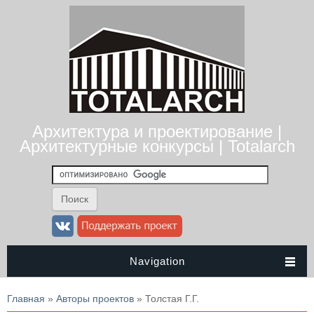
Архитектура и проектирование |
Архитектурные конкурсы | Totalarch
Navigation
Вы здесь
Главная
»
Авторы проектов
» Толстая Г.Г.