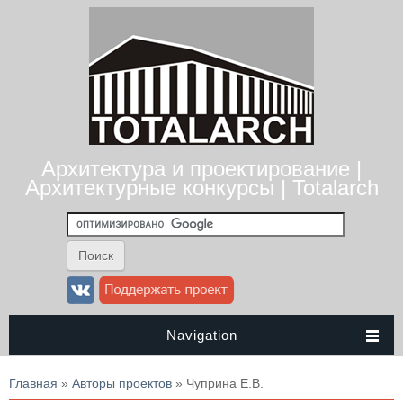
Архитектура и проектирование |
Архитектурные конкурсы | Totalarch
Navigation
Вы здесь
Главная
»
Авторы проектов
» Чуприна Е.В.