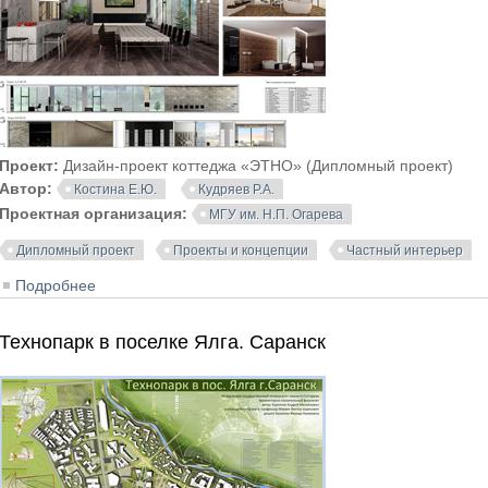
Проект:
Дизайн-проект коттеджа «ЭТНО» (Дипломный проект)
Автор:
Костина Е.Ю.
Кудряев Р.А.
Проектная организация:
МГУ им. Н.П. Огарева
Дипломный проект
Проекты и концепции
Частный интерьер
Подробнее
о Дизайн-проект коттеджа «ЭТНО»
Технопарк в поселке Ялга. Саранск