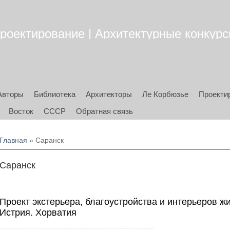
роектирование | Архитектурные конкурсы
Авторы
Библиотека
Архитекторы
Ле Корбюзье
Проекти
Восток
СССР
Обратная связь
Вы здесь
Главная
» Саранск
Саранск
Проект экстерьера, благоустройства и интерьеров ж
Истрия. Хорватия