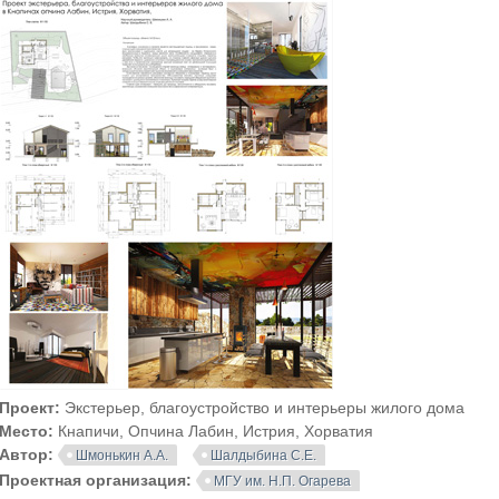
Проект:
Экстерьер, благоустройство и интерьеры жилого дома
Место:
Кнапичи, Опчина Лабин, Истрия, Хорватия
Автор:
Шмонькин А.А.
Шалдыбина С.Е.
Проектная организация:
МГУ им. Н.П. Огарева