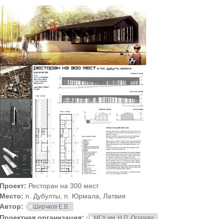
Проект:
Ресторан на 300 мест
Место:
п. Дубулты, п. Юрмала, Латвия
Автор:
Ширчков Е.В.
Проектная организация:
МГУ им. Н.П. Огарева