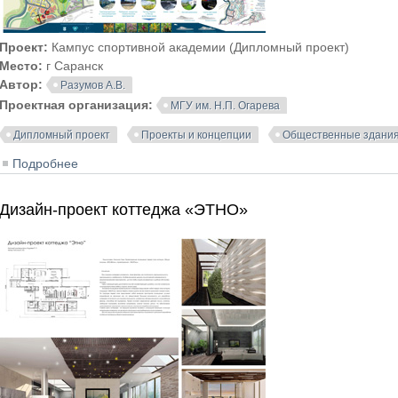
Проект:
Кампус спортивной академии (Дипломный проект)
Место:
г Саранск
Автор:
Разумов А.В.
Проектная организация:
МГУ им. Н.П. Огарева
Дипломный проект
Проекты и концепции
Общественные здания
Подробнее
о Кампус спортивной академии в Саранске
Дизайн-проект коттеджа «ЭТНО»