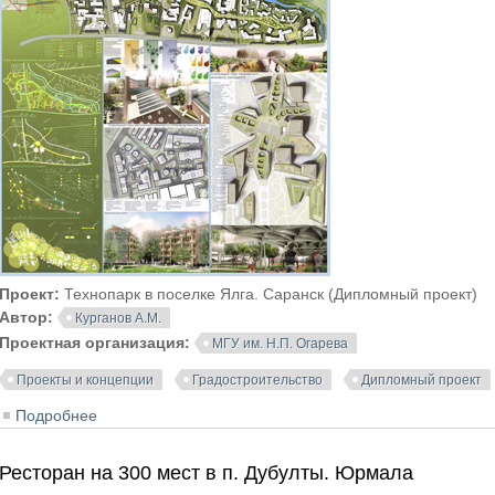
Проект:
Технопарк в поселке Ялга. Саранск (Дипломный проект)
Автор:
Курганов А.М.
Проектная организация:
МГУ им. Н.П. Огарева
Проекты и концепции
Градостроительство
Дипломный проект
Подробнее
о Технопарк в поселке Ялга. Саранск
Ресторан на 300 мест в п. Дубулты. Юрмала