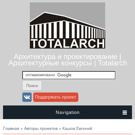
Архитектура и проектирование |
Архитектурные конкурсы | Totalarch
Navigation
Вы здесь
Главная
»
Авторы проектов
» Кашов Евгений