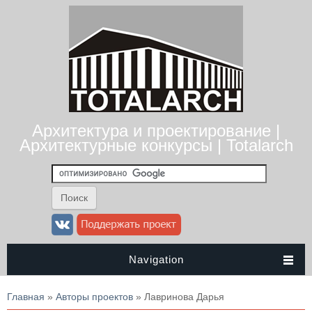
Архитектура и проектирование |
Архитектурные конкурсы | Totalarch
Navigation
Вы здесь
Главная
»
Авторы проектов
» Лавринова Дарья