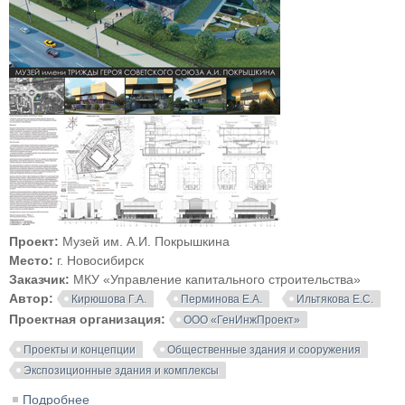
Проект:
Музей им. А.И. Покрышкина
Место:
г. Новосибирск
Заказчик:
МКУ «Управление капитального строительства»
Автор:
Кирюшова Г.А.
Перминова Е.А.
Ильтякова Е.С.
Проектная организация:
ООО «ГенИнжПроект»
Проекты и концепции
Общественные здания и сооружения
Экспозиционные здания и комплексы
Подробнее
о Музей им. А.И. Покрышкина. Новосибирск