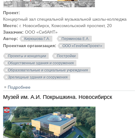
Проект:
Концертный зал специальной музыкальной школы-колледжа
Место:
г. Новосибирск, Комсомольскоий проспект, 20
Заказчик:
ООО «СибАНТ»
Автор:
Кирюшова Г.А.
Перминова Е.А.
Проектная организация:
ООО «ГенИнжПроект»
Проекты и концепции
Постройки
Общественные здания и сооружения
Образовательные и социальные учреждения
Зрелищные здания и сооружения
Подробнее
о Концертный зал специальной музыкальной
школы-колледжа. Новосибирск
Музей им. А.И. Покрышкина. Новосибирск