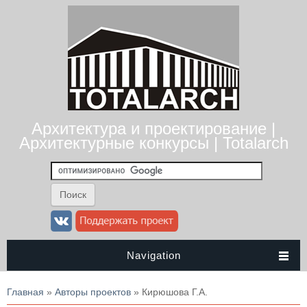
Архитектура и проектирование |
Архитектурные конкурсы | Totalarch
Navigation
Вы здесь
Главная
»
Авторы проектов
» Кирюшова Г.А.