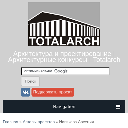
Архитектура и проектирование |
Архитектурные конкурсы | Totalarch
Navigation
Вы здесь
Главная
»
Авторы проектов
» Новикова Арсения