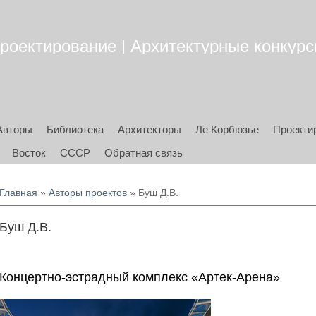
роектирование | Архитектурные конкурсы
Авторы
Библиотека
Архитекторы
Ле Корбюзье
Проекти
Восток
СССР
Обратная связь
Вы здесь
Главная
»
Авторы проектов
» Буш Д.В.
Буш Д.В.
Концертно-эстрадный комплекс «Артек-Арена»