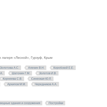
о лагеря «Лесной», Гурзуф, Крым
Золотова А.С.
Алехин В.Н.
Коробской Е.Е.
А.
Шатохин Г.М.
Золотов И.В.
Корнеева С.В.
Синеокая Ю.Л.
Архипов М.М.
Чередников А.А.
лищные здания и сооружения
Постройки