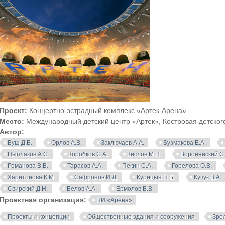
Проект:
Концертно-эстрадный комплекс «Артек-Арена»
Место:
Международный детский центр «Артек», Костровая детског
Автор:
Буш Д.В.
Орлов А.В.
Заключаев А.А.
Бузмакова Е.А.
Цыплаков А.С.
Коробков С.А.
Кислов М.Н.
Воронянский С.
Романова В.В.
Тарасов А.А.
Пекин С.А.
Горелова О.В.
Харитонова К.М.
Сафронов И.Д.
Курицын П.Б.
Кучук В.А.
Свирский Д.Н.
Белов А.А.
Ермолов В.В.
Проектная организация:
ПИ «Арена»
Проекты и концепции
Общественные здания и сооружения
Зре