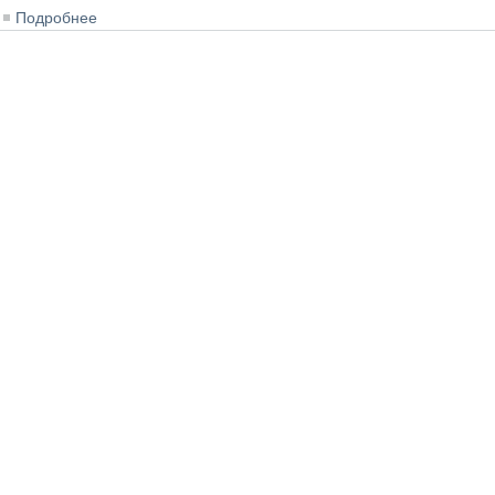
Подробнее
о Концертно-эстрадный комплекс «Артек-Арена»