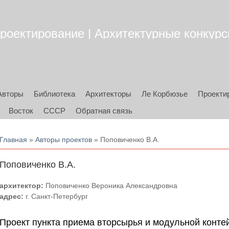
роектирование | Архитектурные конкурсы
Авторы
Библиотека
Архитекторы
Ле Корбюзье
Проекти
Восток
СССР
Обратная связь
Вы здесь
Главная
»
Авторы проектов
» Поповиченко В.А.
Поповиченко В.А.
архитектор:
Поповиченко Вероника Александровна
адрес:
г. Санкт-Петербург
Проект пункта приема вторсырья и модульной кон