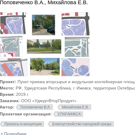
Поповиченко В.А., Михайлова Е.В.
Проект:
Пункт приема вторсырья и модульная контейнерная площ
Место:
РФ, Удмуртская Республика, г. Ижевск, территория Октябрь
Время:
2019 г.
Заказчик:
ООО «УдмуртВторПродукт»
Автор:
Поповиченко В.А.
Михайлова Е.В.
Проектная организация:
СПбГАИЖСА
Проекты и концепции
Благоустройство городской среды
Подробнее
о Проект пункта приема вторсырья и модульной кон