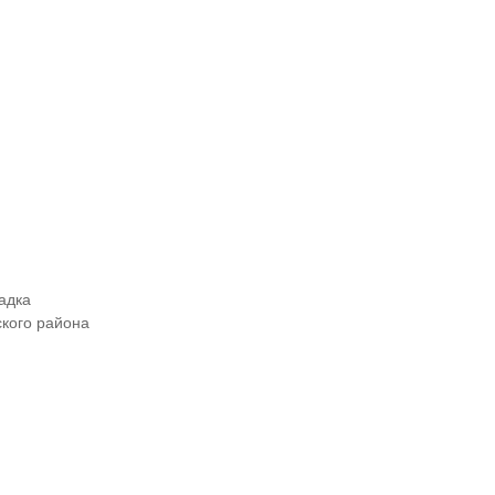
адка
ского района
тейнерной площадки. СПбГАИЖСА. Поповиченко В.А., Михайлова