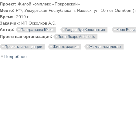
Проект:
Жилой комплекс «Покровский»
Место:
РФ, Удмуртская Республика, г. Ижевск, ул. 10 лет Октября
Время:
2019 г.
Заказчик:
ИП Осколков А.Э.
Автор:
Панкратьева Юлия
Гандрабур Константин
Корп Бори
Проектная организация:
Terra Scape Architects
Проекты и концепции
Жилые здания
Жилые комплексы
Подробнее
о Проект жилого комплекса «Покровский» в Ижевске. Te