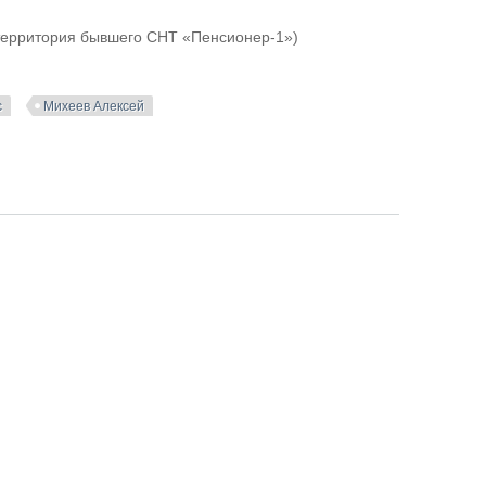
 (территория бывшего СНТ «Пенсионер-1»)
с
Михеев Алексей
rra Scape Architects (Бельгия)