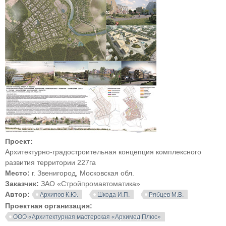
Проект:
Архитектурно-градостроительная концепция комплексного
развития территории 227га
Место:
г. Звенигород, Московская обл.
Заказчик:
ЗАО «Стройпромавтоматика»
Автор:
Архипов К.Ю.
Шкода И.П.
Рябцев М.В.
Проектная организация:
ООО «Архитектурная мастерская «Архимед Плюс»