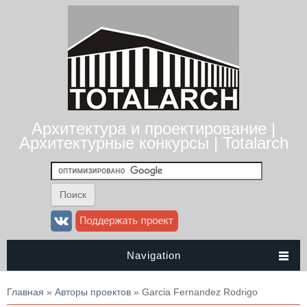
Архитектура и проектирование |
Архитектурные конкурсы | Totalarch
Navigation
Вы здесь
Главная
»
Авторы проектов
» Garcia Fernandez Rodrigo