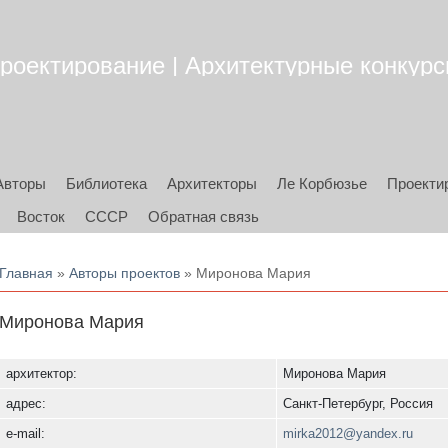
роектирование | Архитектурные конкурсы
Авторы
Библиотека
Архитекторы
Ле Корбюзье
Проекти
Восток
СССР
Обратная связь
Вы здесь
Главная
»
Авторы проектов
» Миронова Мария
Миронова Мария
архитектор:
Миронова Мария
адрес:
Санкт-Петербург, Россия
e-mail:
mirka2012@yandex.ru