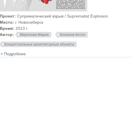
Проект:
Супрематический взрыв / Suprematist Explosion
Место:
г. Новосибирск
Время:
2013 г.
Автор:
Миронова Мария
Конюхов Антон
Концептуальные архитектурные объекты
Подробнее
о Супрематический взрыв / Suprematist Explosion