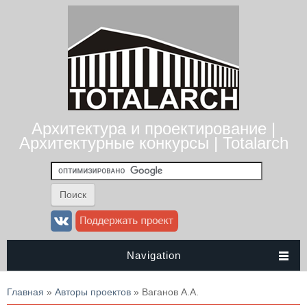
Архитектура и проектирование |
Архитектурные конкурсы | Totalarch
Navigation
Вы здесь
Главная
»
Авторы проектов
» Ваганов А.А.