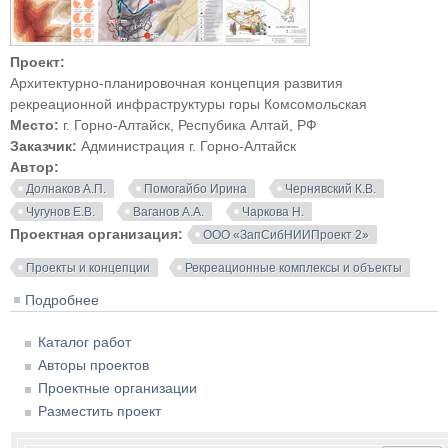
Проект:
Архитектурно-планировочная концепция развития
рекреационной инфраструктуры горы Комсомольская
Место:
г. Горно-Алтайск, Респубика Алтай, РФ
Заказчик:
Администрация г. Горно-Алтайск
Автор:
Долнаков А.П.
Помогайбо Ирина
Чернявский К.В.
Чугунов Е.В.
Ваганов А.А.
Чаркова Н.
Проектная организация:
ООО «ЗапСибНИИПроект 2»
Проекты и концепции
Рекреационные комплексы и объекты
Подробнее
о Архитектурно-планировочная концепция развития
рекреационной инфраструктуры горы
Каталог работ
Комсомольская. г. Горно-Алтайск
Авторы проектов
Проектные организации
Разместить проект